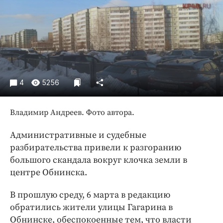
Криминал
Культура
Недвижимость и ЖКХ
Образование
Общество
Погода
4
5256
Праздники
Происшествия
Владимир Андреев. Фото автора.
Спорт
Административные и судебные
Экономика и бизнес
разбирательства привели к разгоранию
большого скандала вокруг клочка земли в
ПРОЕКТЫ
центре Обнинска.
Блоги
В прошлую среду, 6 марта в редакцию
Издания
обратились жители улицы Гагарина в
Медиаперсона
Обнинске, обеспокоенные тем, что власти