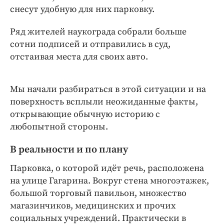
Интересное чтиво
снесут удобную для них парковку.
Клиника года
Ряд жителей наукограда собрали больше
Бренд года
сотни подписей и отправились в суд,
Работодатель года
отстаивая места для своих авто.
Мы начали разбираться в этой ситуации и на
поверхность всплыли неожиданные факты,
открывающие обычную историю с
любопытной стороны.
В реальности и по плану
Парковка, о которой идёт речь, расположена
на улице Гагарина. Вокруг стена многоэтажек,
большой торговый павильон, множество
магазинчиков, медицинских и прочих
социальных учреждений. Практически в