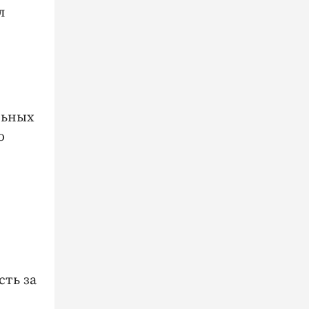
л
льных
о
сть за