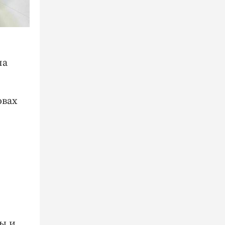
ла
.
овах
ы и