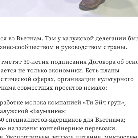
я во Вьетнам. Там у калужской делегации бы
бизнес-сообществом и руководством страны
отметят 30-летия подписания Договора об осн
ается не только экономики. Есть планы
стической сферах, организации культурного
етнама совместных проектов немало:
реработке молока компанией «Ти Эйч груп»;
калужской «Бауманке»;
0 специалистов-ядерщиков для Вьетнама;
но» налажены контейнерные перевозки.
фе. Экспортируем детское питание, микросхем