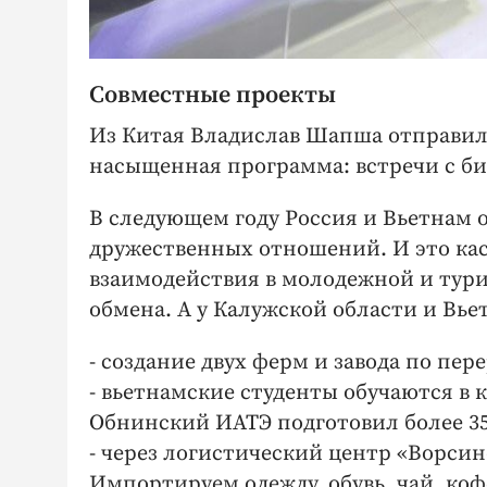
Совместные проекты
Из Китая Владислав Шапша отправилс
насыщенная программа: встречи с 
В следующем году Россия и Вьетнам 
дружественных отношений. И это кас
взаимодействия в молодежной и тури
обмена. А у Калужской области и Вь
- создание двух ферм и завода по пе
- вьетнамские студенты обучаются в 
Обнинский ИАТЭ подготовил более 35
- через логистический центр «Ворси
Импортируем одежду, обувь, чай, ко