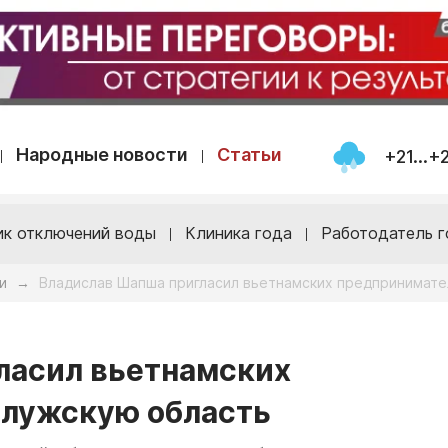
Народные новости
Статьи
+21...+
ик отключений воды
Клиника года
Работодатель г
и
Владислав Шапша пригласил вьетнамских предпринимате
→
ласил вьетнамских
алужскую область