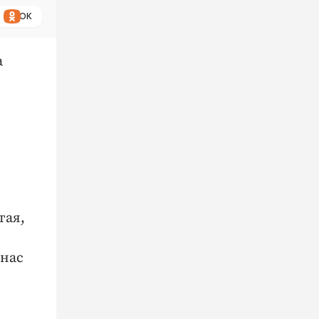
ОК
а
тая,
 нас