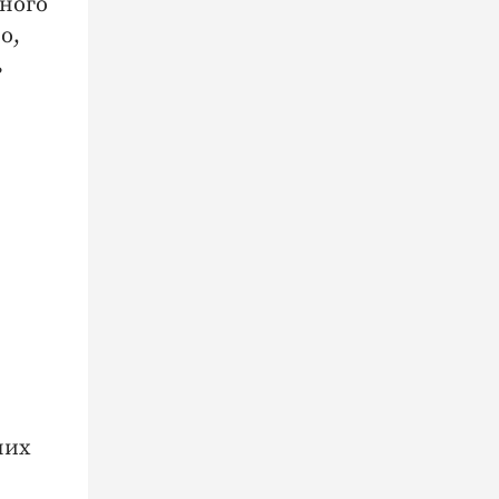
много
о,
ь
них