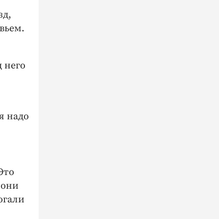
зд,
овьем.
 него
я надо
Это
 они
огали