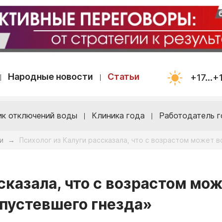
Народные новости
Статьи
+17...+
ик отключений воды
Клиника года
Работодатель г
и
Психолог из Калуги рассказала, что с возрастом может 
→
сказала, что с возрастом мо
пустевшего гнезда»