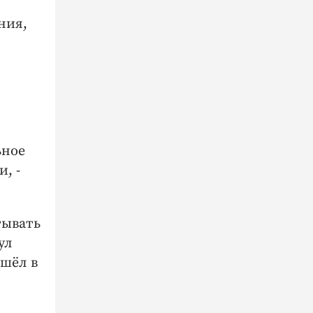
ния,
ьное
, -
тывать
ул
ушёл в