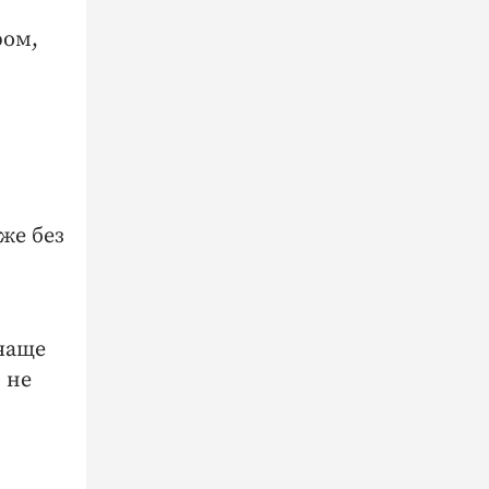
ром,
же без
 чаще
 не