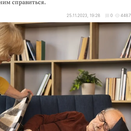
 ним справиться.
25.11.2023, 19:28
0
4487