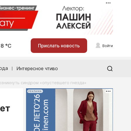
18 °С
Прислать новость
Войти
ода
Интересное чтиво
возникнуть синдром «опустевшего гнезда»
РЕКЛАМА
жет