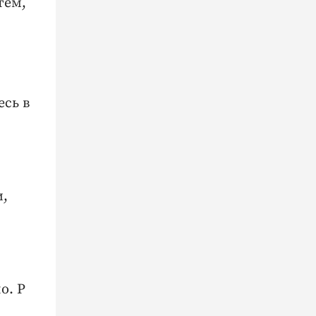
тем,
есь в
и,
о. Р