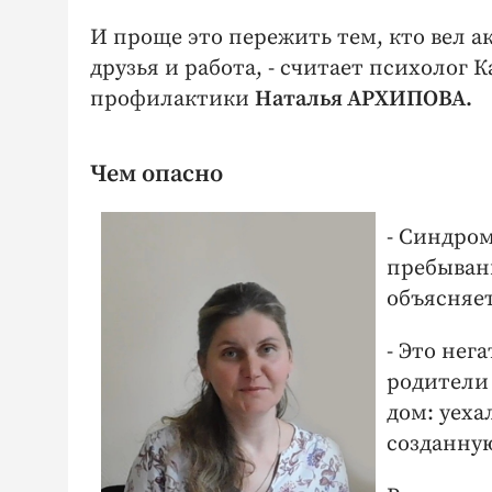
И проще это пережить тем, кто вел а
друзья и работа, - считает психолог
профилактики
Наталья АРХИПОВА.
Чем опасно
- Синдром
пребывани
объясняет
- Это нег
родители 
дом: уеха
созданну