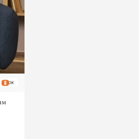
ОК
ям