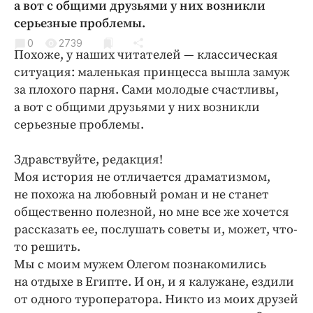
а вот с общими друзьями у них возникли
Криминал
серьезные проблемы.
Культура
0
2739
Недвижимость и ЖКХ
Похоже, у наших читателей — классическая
ситуация: маленькая принцесса вышла замуж
Образование
за плохого парня. Сами молодые счастливы,
Общество
а вот с общими друзьями у них возникли
Погода
серьезные проблемы.
Праздники
Происшествия
Здравствуйте, редакция!
Моя история не отличается драматизмом,
Спорт
не похожа на любовный роман и не станет
Экономика и бизнес
общественно полезной, но мне все же хочется
ПРОЕКТЫ
рассказать ее, послушать советы и, может, что-
то решить.
Блоги
Мы с моим мужем Олегом познакомились
Издания
на отдыхе в Египте. И он, и я калужане, ездили
Медиаперсона
от одного туроператора. Никто из моих друзей