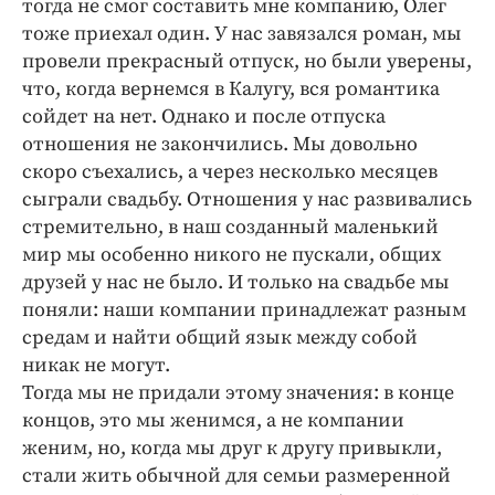
тогда не смог составить мне компанию, Олег
Интересное чтиво
тоже приехал один. У нас завязался роман, мы
Клиника года
провели прекрасный отпуск, но были уверены,
Бренд года
что, когда вернемся в Калугу, вся романтика
Работодатель года
сойдет на нет. Однако и после отпуска
отношения не закончились. Мы довольно
скоро съехались, а через несколько месяцев
сыграли свадьбу. Отношения у нас развивались
стремительно, в наш созданный маленький
мир мы особенно никого не пускали, общих
друзей у нас не было. И только на свадьбе мы
поняли: наши компании принадлежат разным
средам и найти общий язык между собой
никак не могут.
Тогда мы не придали этому значения: в конце
концов, это мы женимся, а не компании
женим, но, когда мы друг к другу привыкли,
стали жить обычной для семьи размеренной