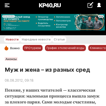
РЕКЛАМА
+21...+22 °С
Новости
Народные новости
Статьи
ПРОтуризм
График отключений воды
Клиника г
Важно:
РУБРИКИ
Анонсы
Обнинск
Муж и жена – из разных сред
Новости компаний
08.08.2012, 09:18
Статьи
Народные новости
Похоже, у наших читателей — классическая
Авто и транспорт
ситуация: маленькая принцесса вышла замуж
за плохого парня. Сами молодые счастливы,
Благоустройство