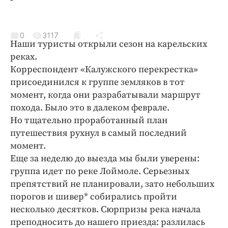
Криминал
Культура
0
3117
Недвижимость и ЖКХ
Наши туристы открыли сезон на карельских
Образование
реках.
Общество
Корреспондент «Калужского перекрестка»
присоединился к группе земляков в тот
Погода
момент, когда они разрабатывали маршрут
Праздники
похода. Было это в далеком феврале.
Происшествия
Но тщательно проработанный план
Спорт
путешествия рухнул в самый последний
Экономика и бизнес
момент.
Еще за неделю до выезда мы были уверены:
ПРОЕКТЫ
группа идет по реке Лоймоле. Серьезных
препятствий не планировали, зато небольших
Блоги
порогов и шивер* собирались пройти
Издания
несколько десятков. Сюрпризы река начала
Медиаперсона
преподносить до нашего приезда: разлилась