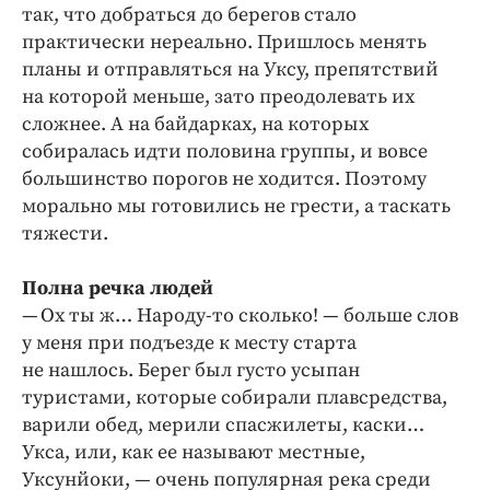
Интересное чтиво
так, что добраться до берегов стало
Клиника года
практически нереально. Пришлось менять
планы и отправляться на Уксу, препятствий
Бренд года
на которой меньше, зато преодолевать их
Работодатель года
сложнее. А на байдарках, на которых
собиралась идти половина группы, и вовсе
большинство порогов не ходится. Поэтому
морально мы готовились не грести, а таскать
тяжести.
Полна речка людей
— Ох ты ж… Народу-то сколько! — больше слов
у меня при подъезде к месту старта
не нашлось. Берег был густо усыпан
туристами, которые собирали плавсредства,
варили обед, мерили спасжилеты, каски…
Укса, или, как ее называют местные,
Уксунйоки, — очень популярная река среди