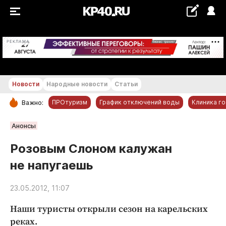
+19...+20 °С
РЕКЛАМА
Новости
Народные новости
Статьи
ПРОтуризм
График отключений воды
Клиника г
Важно:
РУБРИКИ
Анонсы
Обнинск
Розовым Слоном калужан
Новости компаний
не напугаешь
Статьи
Народные новости
23.05.2012, 11:07
Авто и транспорт
Наши туристы открыли сезон на карельских
Благоустройство
реках.