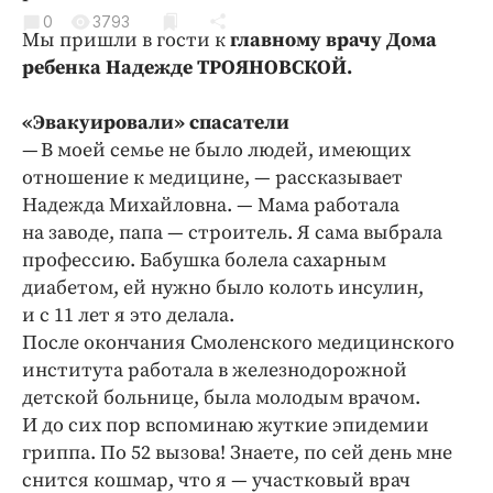
Криминал
0
3793
Мы пришли в гости к
главному врачу Дома
Культура
ребенка Надежде ТРОЯНОВСКОЙ.
Недвижимость и ЖКХ
Образование
«Эвакуировали» спасатели
Общество
— В моей семье не было людей, имеющих
отношение к медицине, — рассказывает
Погода
Надежда Михайловна. — Мама работала
Праздники
на заводе, папа — строитель. Я сама выбрала
Происшествия
профессию. Бабушка болела сахарным
Спорт
диабетом, ей нужно было колоть инсулин,
Экономика и бизнес
и с 11 лет я это делала.
После окончания Смоленского медицинского
ПРОЕКТЫ
института работала в железнодорожной
детской больнице, была молодым врачом.
Блоги
И до сих пор вспоминаю жуткие эпидемии
Издания
гриппа. По 52 вызова! Знаете, по сей день мне
Медиаперсона
снится кошмар, что я — участковый врач