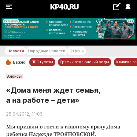
РЕКЛАМА
+22...+23 °С
Новости
Народные новости
Статьи
ПРОтуризм
График отключений воды
Клиника г
Важно:
РУБРИКИ
Анонсы
Обнинск
«Дома меня ждет семья,
Новости компаний
а на работе – дети»
Статьи
Народные новости
25.04.2012, 11:06
Авто и транспорт
Мы пришли в гости к главному врачу Дома
Благоустройство
ребенка Надежде ТРОЯНОВСКОЙ.