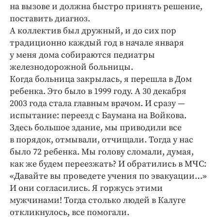
Интересное чтиво
на вызове и должна быстро принять решение,
Клиника года
поставить диагноз.
А коллектив был дружный, и до сих пор
Бренд года
традиционно каждый год в начале января
Работодатель года
у меня дома собираются педиатры
железнодорожной больницы.
Когда больница закрылась, я перешла в Дом
ребенка. Это было в 1999 году. А 30 декабря
2003 года стала главным врачом. И сразу —
испытание: переезд с Баумана на Войкова.
Здесь большое здание, мы приводили все
в порядок, отмывали, отчищали. Тогда у нас
было 72 ребенка. Мы голову сломали, думая,
как же будем переезжать? И обратились в МЧС:
«Давайте вы проведете учения по эвакуации…»
И они согласились. Я горжусь этими
мужчинами! Тогда столько людей в Калуге
откликнулось, все помогали.