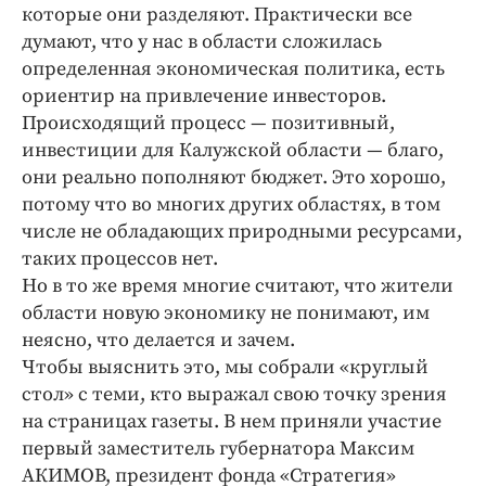
Интересное чтиво
которые они разделяют. Практически все
Клиника года
думают, что у нас в области сложилась
определенная экономическая политика, есть
Бренд года
ориентир на привлечение инвесторов.
Работодатель года
Происходящий процесс — позитивный,
инвестиции для Калужской области — благо,
они реально пополняют бюджет. Это хорошо,
потому что во многих других областях, в том
числе не обладающих природными ресурсами,
таких процессов нет.
Но в то же время многие считают, что жители
области новую экономику не понимают, им
неясно, что делается и зачем.
Чтобы выяснить это, мы собрали «круглый
стол» с теми, кто выражал свою точку зрения
на страницах газеты. В нем приняли участие
первый заместитель губернатора Максим
АКИМОВ, президент фонда «Стратегия»