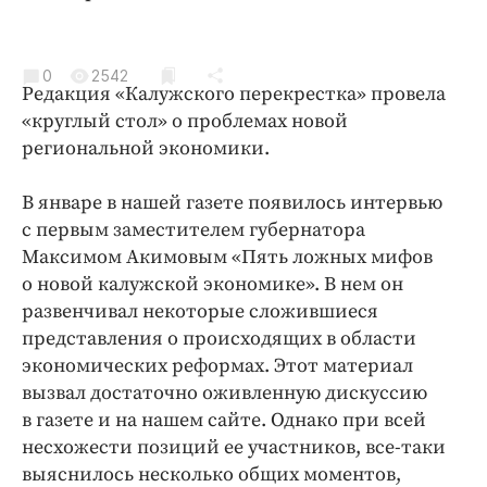
Криминал
Культура
0
2542
Недвижимость и ЖКХ
Редакция «Калужского перекрестка» провела
Образование
«круглый стол» о проблемах новой
Общество
региональной экономики.
Погода
В январе в нашей газете появилось интервью
Праздники
с первым заместителем губернатора
Происшествия
Максимом Акимовым «Пять ложных мифов
Спорт
о новой калужской экономике». В нем он
Экономика и бизнес
развенчивал некоторые сложившиеся
представления о происходящих в области
ПРОЕКТЫ
экономических реформах. Этот материал
вызвал достаточно оживленную дискуссию
Блоги
в газете и на нашем сайте. Однако при всей
Издания
несхожести позиций ее участников, все-таки
Медиаперсона
выяснилось несколько общих моментов,