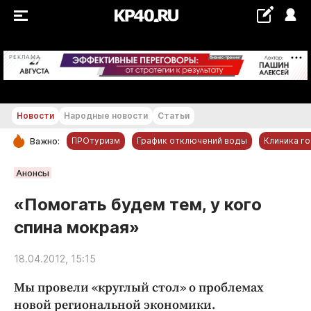
+17...+18 °С
РЕКЛАМА
Новости
Народные новости
Статьи
ПРОтуризм
График отключений воды
Клиника г
Важно:
РУБРИКИ
Анонсы
Обнинск
«Помогать будем тем, у кого
Новости компаний
спина мокрая»
Статьи
Народные новости
18.04.2012, 15:15
Авто и транспорт
Мы провели «круглый стол» о проблемах
Благоустройство
новой региональной экономики.