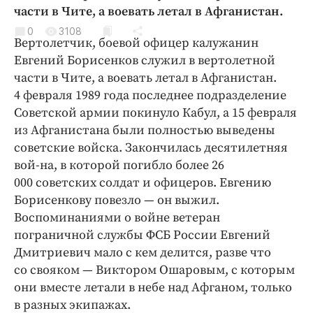
Криминал
части в Чите, а воевать летал в Афганистан.
Культура
0
3108
Вертолетчик, боевой офицер калужанин
Недвижимость и ЖКХ
Евгений Борисенков служил в вертолетной
Образование
части в Чите, а воевать летал в Афганистан.
Общество
4 февраля 1989 года последнее подразделение
Советской армии покинуло Кабул, а 15 февраля
Погода
из Афганистана были полностью выведены
Праздники
советские войска. Закончилась десятилетняя
Происшествия
вой-на, в которой погибло более 26
Спорт
000 советских солдат и офицеров. Евгению
Экономика и бизнес
Борисенкову повезло — он выжил.
Воспоминаниями о войне ветеран
ПРОЕКТЫ
пограничной службы ФСБ России Евгений
Дмитриевич мало с кем делится, разве что
Блоги
со свояком — Виктором Ошаровым, с которым
Издания
они вместе летали в небе над Афганом, только
Медиаперсона
в разных экипажах.