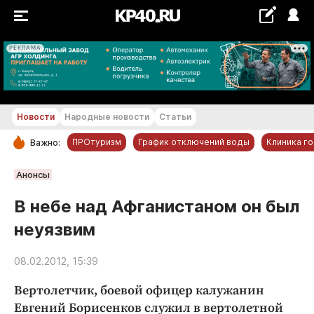
РЕКЛАМА
+25...+26 °С
Новости
Народные новости
Статьи
ПРОтуризм
График отключений воды
Клиника г
Важно:
РУБРИКИ
Анонсы
Обнинск
В небе над Афганистаном он был
Новости компаний
неуязвим
Статьи
Народные новости
08.02.2012, 15:39
Авто и транспорт
Вертолетчик, боевой офицер калужанин
Благоустройство
Евгений Борисенков служил в вертолетной