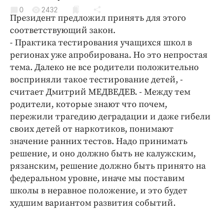
Криминал
0
2432
Президент предложил принять для этого
Культура
соответствующий закон.
Недвижимость и ЖКХ
- Практика тестирования учащихся школ в
Образование
регионах уже апробирована. Но это непростая
Общество
тема. Далеко не все родители положительно
восприняли такое тестирование детей, -
Погода
считает Дмитрий МЕДВЕДЕВ. - Между тем
Праздники
родители, которые знают что почем,
Происшествия
пережили трагедию деградации и даже гибели
Спорт
своих детей от наркотиков, понимают
Экономика и бизнес
значение ранних тестов. Надо принимать
решение, и оно должно быть не калужским,
ПРОЕКТЫ
рязанским, решение должно быть принято на
федеральном уровне, иначе мы поставим
Блоги
школы в неравное положение, и это будет
Издания
худшим вариантом развития событий.
Медиаперсона