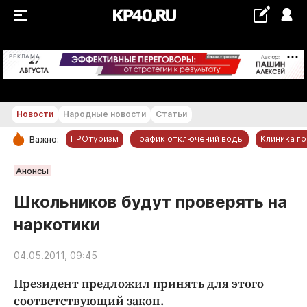
+18...+19 °С
РЕКЛАМА
Новости
Народные новости
Статьи
ПРОтуризм
График отключений воды
Клиника г
Важно:
РУБРИКИ
Анонсы
Обнинск
Школьников будут проверять на
Новости компаний
наркотики
Статьи
Народные новости
04.05.2011, 09:45
Авто и транспорт
Президент предложил принять для этого
Благоустройство
соответствующий закон.