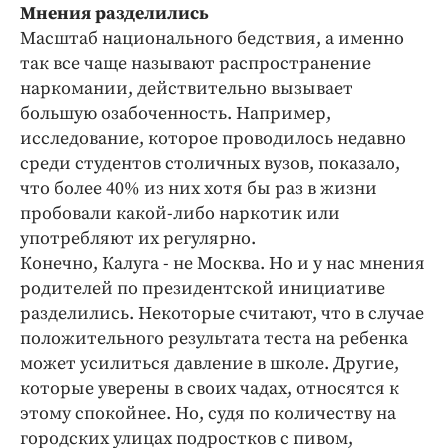
Интересное чтиво
Мнения разделились
Клиника года
Масштаб национального бедствия, а именно
так все чаще называют распространение
Бренд года
наркомании, действительно вызывает
Работодатель года
большую озабоченность. Например,
исследование, которое проводилось недавно
среди студентов столичных вузов, показало,
что более 40% из них хотя бы раз в жизни
пробовали какой-либо наркотик или
употребляют их регулярно.
Конечно, Калуга - не Москва. Но и у нас мнения
родителей по президентской инициативе
разделились. Некоторые считают, что в случае
положительного результата теста на ребенка
может усилиться давление в школе. Другие,
которые уверены в своих чадах, относятся к
этому спокойнее. Но, судя по количеству на
городских улицах подростков с пивом,