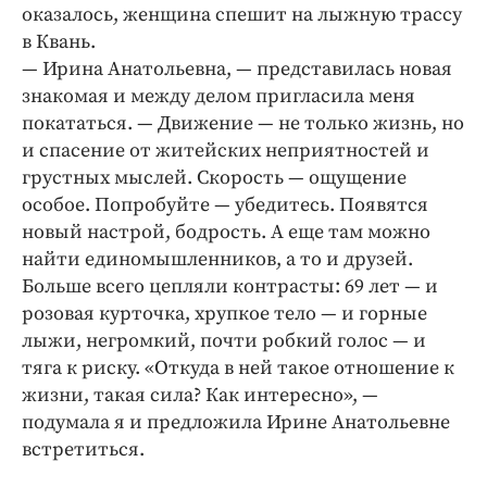
Интересное чтиво
оказалось, женщина спешит на лыжную трассу
Клиника года
в Квань.
— Ирина Анатольевна, — представилась новая
Бренд года
знакомая и между делом пригласила меня
Работодатель года
покататься. — Движение — не только жизнь, но
и спасение от житейских неприятностей и
грустных мыслей. Скорость — ощущение
особое. Попробуйте — убедитесь. Появятся
новый настрой, бодрость. А еще там можно
найти единомышленников, а то и друзей.
Больше всего цепляли контрасты: 69 лет — и
розовая курточка, хрупкое тело — и горные
лыжи, негромкий, почти робкий голос — и
тяга к риску. «Откуда в ней такое отношение к
жизни, такая сила? Как интересно», —
подумала я и предложила Ирине Анатольевне
встретиться.