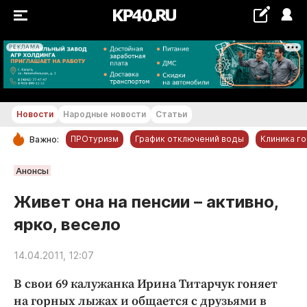
РЕКЛАМА
+26...+27 °С
Новости
Народные новости
Статьи
ПРОтуризм
График отключений воды
Клиника г
Важно:
РУБРИКИ
Анонсы
Обнинск
Живет она на пенсии – активно,
Новости компаний
ярко, весело
Статьи
Народные новости
14.04.2011, 12:07
Авто и транспорт
В свои 69 калужанка Ирина Титарчук гоняет
Благоустройство
на горных лыжах и общается с друзьями в