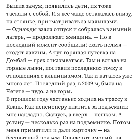
Вышла замуж, появились дети, их тоже
таскали с собой. И я все чаще оставалась внизу,
на стоянке, присматривать за малышами.
— Однажды взяла отпуск и собралась в зимний
лагерь, — продолжает женщина. — Но в
последний момент сообщили: ехать нельзя —
сходят лавины. А тут горящая путевка на
Домбай — грех отказываться. Там и встала на
горные лыжи, поставив последнюю точку в
отношениях с альпинизмом. Так и катаюсь уже
много лет. Последний раз, в 2009 м, была на
Чегете — чудо, а не горы.
В прошлом году частенько ходила на трассу в
Квань. Как пенсионеру платить за подъемник
мне накладно. Скачусь, а вверх — пешком. А
устану — несколько раз на подъемнике. Потом
меня приметили и дали карточку — на
бесплатный подъем. Ошалев от эмоций, на