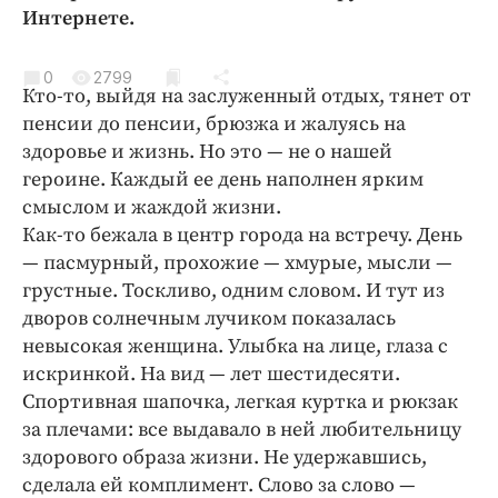
Криминал
Интернете.
Культура
0
2799
Недвижимость и ЖКХ
Кто-то, выйдя на заслуженный отдых, тянет от
Образование
пенсии до пенсии, брюзжа и жалуясь на
Общество
здоровье и жизнь. Но это — не о нашей
героине. Каждый ее день наполнен ярким
Погода
смыслом и жаждой жизни.
Праздники
Как-то бежала в центр города на встречу. День
Происшествия
— пасмурный, прохожие — хмурые, мысли —
Спорт
грустные. Тоскливо, одним словом. И тут из
Экономика и бизнес
дворов солнечным лучиком показалась
невысокая женщина. Улыбка на лице, глаза с
ПРОЕКТЫ
искринкой. На вид — лет шестидесяти.
Спортивная шапочка, легкая куртка и рюкзак
Блоги
за плечами: все выдавало в ней любительницу
Издания
здорового образа жизни. Не удержавшись,
Медиаперсона
сделала ей комплимент. Слово за слово —