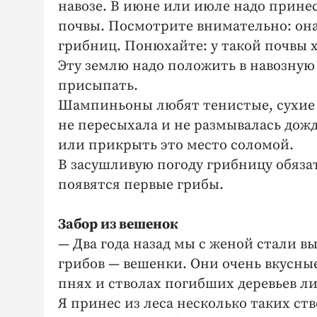
навозе. В июне или июле надо принес
почвы. Посмотрите внимательно: он
грибниц. Понюхайте: у такой почвы 
Эту землю надо положить в навозную 
присыпать.
Шампиньоны любят тенистые, сухие м
не пересыхала и не размывалась дож
или прикрыть это место соломой.
В засушливую погоду грибницу обязат
появятся первые грибы.
Забор из вешенок
— Два года назад мы с женой стали в
грибов — вешенки. Они очень вкусные
пнях и стволах погибших деревьев ли
Я принес из леса несколько таких ст