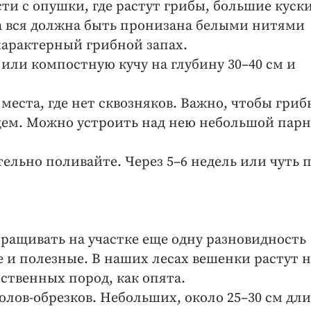
ти с опушки, где растут грибы, большие куск
а вся должна быть пронизана белыми нитями
характерный грибной запах.
или компостную кучу на глубину 30–40 см и
еста, где нет сквозняков. Важно, чтобы гриб
дем. Можно устроить над нею небольшой пар
ельно поливайте. Через 5–6 недель или чуть 
ыращивать на участке еще одну разновидность
 и полезные. В наших лесах вешенки растут н
ственных пород, как опята.
волов-обрезков. Небольших, около 25–30 см дл