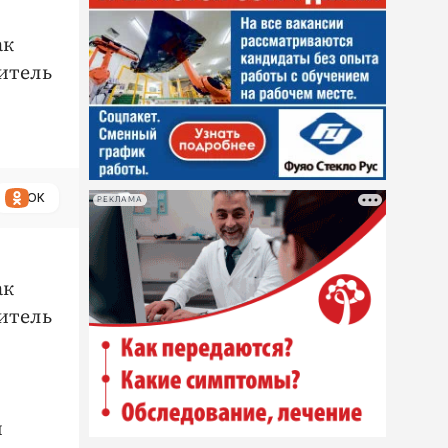
ак
итель
ОК
РЕКЛАМА
ак
итель
м