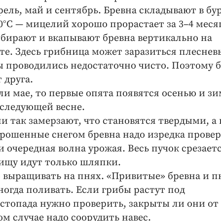
ель, май и сентябрь. Бревна складывают в бу
0°С — мицелий хорошо прорастает за 3–4 меся
азбирают и вкапывают бревна вертикально на
есте. Здесь грибница может заразиться плесне
 проводились недостаточно чисто. Поэтому 
 друга.
ли мае, то первые опята появятся осенью и зи
к следующей весне.
ни так замерзают, что становятся твердыми, а
рошенные снегом бревна надо изредка провер
очередная волна урожая. Весь пучок срезает
пищу идут только шляпки.
 выращивать на пнях. «Привитые» бревна и п
ногда поливать. Если грибы растут под
стопада нужно проверить, закрыты ли они от
м случае надо соорудить навес.