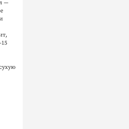
л —
не
и
ит,
–15
 сухую