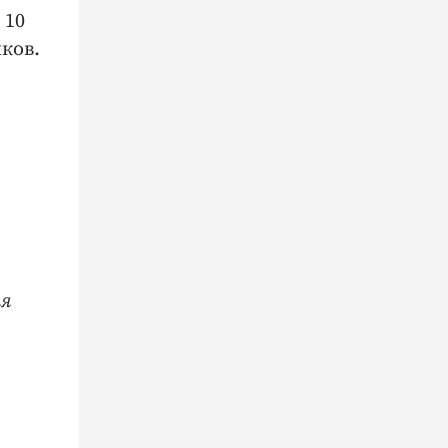
 10
ков.
ля