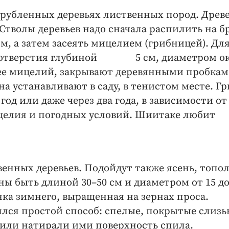
есрубленных деревьях лиственных пород. Древ
Стволы деревьев надо сначала распилить на б
м, а затем засеять мицелием (грибницей). Для
т отверстия глубиной 5 см, диаметром ок
нее мицелий, закрывают деревянными пробкам
на устанавливают в саду, в тенистом месте. Г
од или даже через два года, в зависимости от
ицелия и погодных условий. Шиитаке любит
венных деревьев. Подойдут также ясень, топол
жны быть длиной 30–50 см и диаметром от 15 до
нка зимнего, выращенная на зернах проса.
лся простой способ: спелые, покрытые слиз
 или натирали ими поверхность спила.