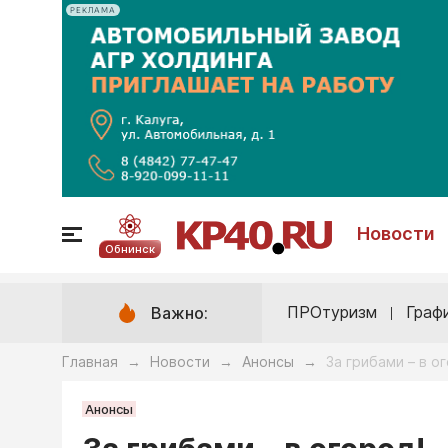
РЕКЛАМА
Новости
Обнинск
ПРОтуризм
Граф
Важно:
Главная
Новости
Анонсы
За грибами – в о
→
→
→
Анонсы