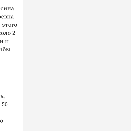
есина
ревна
 этого
оло 2
и и
рибы
ь,
 50
ью