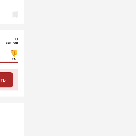
0
оценили
0%
сть