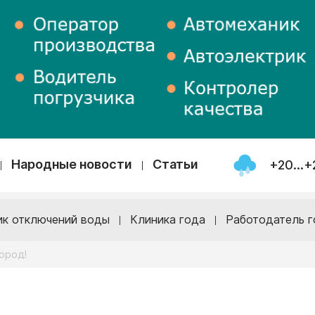
Народные новости
Статьи
+20...+
ик отключений воды
Клиника года
Работодатель г
город!