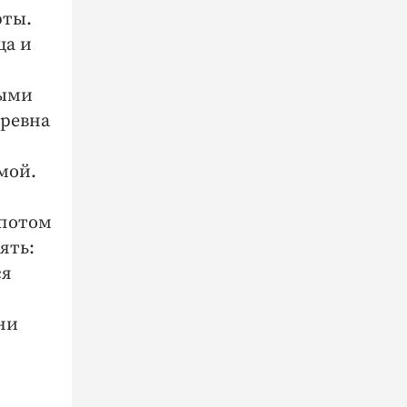
рты.
ца и
выми
бревна
мой.
 потом
ять:
ся
ни