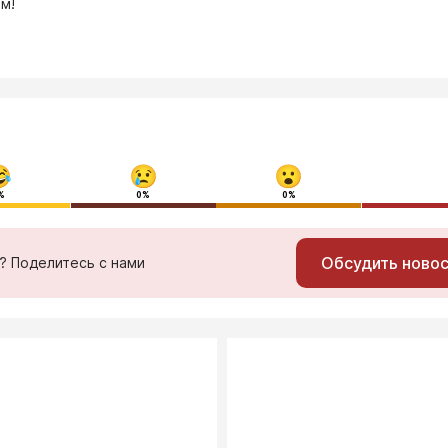
м!
%
0%
0%
Обсудить ново
ь? Поделитесь с нами