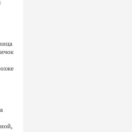
и
ница
ничок
позже
а
иной,