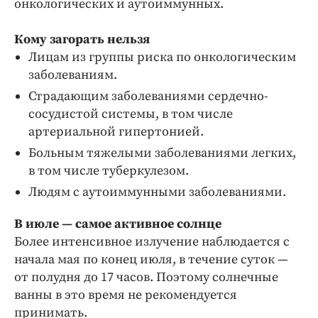
онкологических и аутоиммунных.
Интересное чтиво
Клиника года
Кому загорать нельзя
Бренд года
Лицам из группы риска по онкологическим
Работодатель года
заболеваниям.
Страдающим заболеваниями сердечно-
сосудистой системы, в том числе
артериальной гипертонией.
Больным тяжелыми заболеваниями легких,
в том числе туберкулезом.
Людям с аутоиммунными заболеваниями.
В июле — самое активное солнце
Более интенсивное излучение наблюдается с
начала мая по конец июля, в течение суток —
от полудня до 17 часов. Поэтому солнечные
ванны в это время не рекомендуется
принимать.