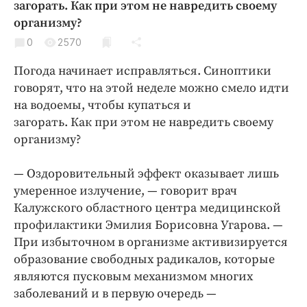
загорать. Как при этом не навредить своему
Криминал
организму?
Культура
0
2570
Недвижимость и ЖКХ
Погода начинает исправляться. Синоптики
Образование
говорят, что на этой неделе можно смело идти
Общество
на водоемы, чтобы купаться и
Погода
загорать. Как при этом не навредить своему
Праздники
организму?
Происшествия
— Oздоровительный эффект оказывает лишь
Спорт
умеренное излучение, — говорит врач
Экономика и бизнес
Калужского областного центра медицинской
ПРОЕКТЫ
профилактики Эмилия Борисовна Угарова. —
При избыточном в организме активизируется
Блоги
образование свободных радикалов, которые
Издания
являются пусковым механизмом многих
Медиаперсона
заболеваний и в первую очередь —