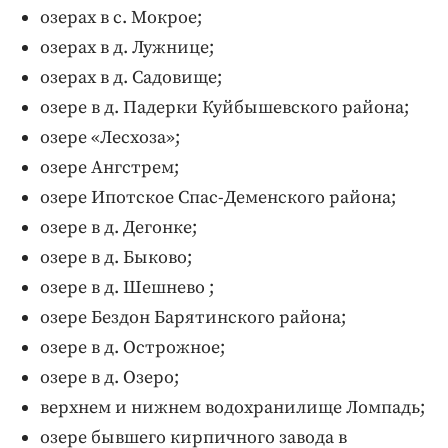
озерах в с. Мокрое;
озерах в д. Лужнице;
озерах в д. Садовище;
озере в д. Падерки Куйбышевского района;
озере «Лесхоза»;
озере Ангстрем;
озере Ипотское Спас-Деменского района;
озере в д. Дегонке;
озере в д. Быково;
озере в д. Шешнево ;
озере Бездон Барятинского района;
озере в д. Острожное;
озере в д. Озеро;
верхнем и нижнем водохранилище Ломпадь;
озере бывшего кирпичного завода в