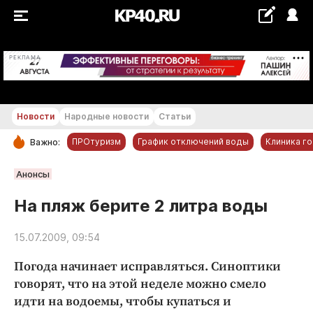
+29...+30 °С
РЕКЛАМА
Новости
Народные новости
Статьи
ПРОтуризм
График отключений воды
Клиника г
Важно:
РУБРИКИ
Анонсы
Обнинск
На пляж берите 2 литра воды
Новости компаний
15.07.2009, 09:54
Статьи
Народные новости
Погода начинает исправляться. Синоптики
Авто и транспорт
говорят, что на этой неделе можно смело
идти на водоемы, чтобы купаться и
Благоустройство