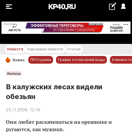
+26...+27 °С
РЕКЛАМА
Новости
Народные новости
Статьи
ПРОтуризм
График отключений воды
Клиника г
Важно:
РУБРИКИ
Анонсы
Обнинск
В калужских лесах видели
Новости компаний
обезьян
Статьи
Народные новости
05.11.2008, 12:19
Авто и транспорт
Они любят раскачиваться на орешнике и
Благоустройство
ругаются, как мужики.