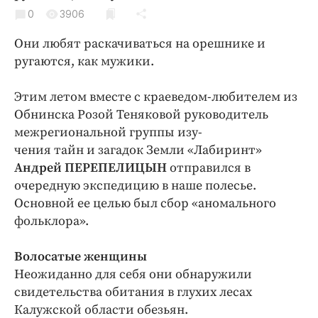
Криминал
0
3906
Культура
Они любят раскачиваться на орешнике и
Недвижимость и ЖКХ
ругаются, как мужики.
Образование
Общество
Этим летом вместе с краеведом-любителем из
Обнинска Розой Теняковой руководитель
Погода
межрегиональной группы изу-
Праздники
чения тайн и загадок Земли «Лабиринт»
Происшествия
Андрей ПЕРЕПЕЛИЦЫН
отправился в
Спорт
очередную экспедицию в наше полесье.
Экономика и бизнес
Основной ее целью был сбор «аномального
фольклора».
ПРОЕКТЫ
Волосатые женщины
Блоги
Неожиданно для себя они обнаружили
Издания
свидетельства обитания в глухих лесах
Медиаперсона
Калужской области обезьян.