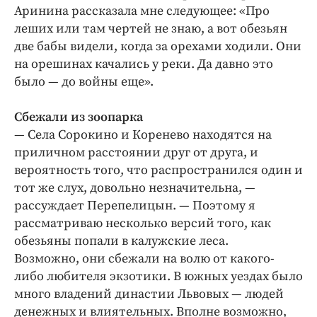
Аринина рассказала мне следующее: «Про
леших или там чертей не знаю, а вот обезьян
две бабы видели, когда за орехами ходили. Они
на орешинах качались у реки. Да давно это
было — до войны еще».
Сбежали из зоопарка
— Села Сорокино и Коренево находятся на
приличном расстоянии друг от друга, и
вероятность того, что распространился один и
тот же слух, довольно незначительна, —
рассуждает Перепелицын. — Поэтому я
рассматриваю несколько версий того, как
обезьяны попали в калужские леса.
Возможно, они сбежали на волю от какого-
либо любителя экзотики. В южных уездах было
много владений династии Львовых — людей
денежных и влиятельных. Вполне возможно,