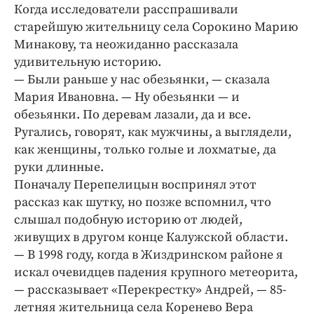
Интересное чтиво
Когда исследователи расспрашивали
Клиника года
старейшую жительницу села Сорокино Марию
Минакову, та неожиданно рассказала
Бренд года
удивительную историю.
Работодатель года
— Были раньше у нас обезьянки, — сказала
Мария Ивановна. — Ну обезьянки — и
обезьянки. По деревам лазали, да и все.
Ругались, говорят, как мужчины, а выглядели,
как женщины, только голые и лохматые, да
руки длинные.
Поначалу Перепелицын воспринял этот
рассказ как шутку, но позже вспомнил, что
слышал подобную историю от людей,
живущих в другом конце Калужской области.
— В 1998 году, когда в Жиздринском районе я
искал очевидцев падения крупного метеорита,
— рассказывает «Перекрестку» Андрей, — 85-
летняя жительница села Коренево Вера