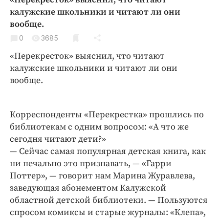
Криминал
калужские школьники и читают ли они
Культура
вообще.
Недвижимость и ЖКХ
0
3685
Образование
«Перекресток» выяснил, что читают
Общество
калужские школьники и читают ли они
вообще.
Погода
Праздники
Происшествия
Корреспонденты «Перекрестка» прошлись по
Спорт
библиотекам с одним вопросом: «А что же
сегодня читают дети?»
Экономика и бизнес
— Сейчас самая популярная детская книга, как
ПРОЕКТЫ
ни печально это признавать, — «Гарри
Поттер», — говорит нам Марина Журавлева,
Блоги
заведующая абонементом Калужской
Издания
областной детской библиотеки. — Пользуются
Медиаперсона
спросом комиксы и старые журналы: «Клепа»,