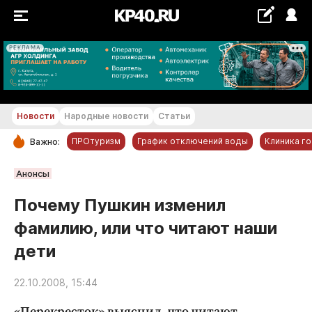
РЕКЛАМА
+17...+18 °С
Новости
Народные новости
Статьи
ПРОтуризм
График отключений воды
Клиника г
Важно:
РУБРИКИ
Анонсы
Обнинск
Почему Пушкин изменил
Новости компаний
фамилию, или что читают наши
Статьи
дети
Народные новости
Авто и транспорт
22.10.2008, 15:44
Благоустройство
«Перекресток» выяснил, что читают