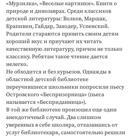
Интересное чтиво
«Мурзилка», «Веселые картинки». Книги о
природе и динозаврах. Среди классиков
Клиника года
детской литературы: Волков, Маршак,
Бренд года
Крапивин, Гайдар, Заходер, Успенский.
Работодатель года
Родители стараются привить своим детям
хороший вкус и приучают их читать
качественную литературу, причем не только
классику. Ребятам такое чтение дается
нелегко.
Не обходится и без курьезов. Однажды в
областной детской библиотеке
переучившиеся школьники попросили пьесу
Островского «Беспризорница» (пьеса
называется «Бесприданница»).
В той же библиотеке произошел еще один
анекдотичный случай. Два слишком
уверенных в себе школяра, отказавшись от
услуг библиотекаря, самостоятельно решили