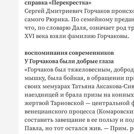
справка «Перекрестка»
Сергей Дмитриевич Горчаков происхо
самого Рюрика. По семейному предан
что, по словарю Даля, означает род т
XVI века взяли фамилию Горчаковы.
воспоминания современников
У Горчакова были добрые глаза
«Горчаков был тяжеловесным, доброд
мышку, была бойкая, в обращении пр
своих мемуарах Татьяна Аксакова-Сив
наездницей и брала призы на конных
жертвой Тарновской — центральной ф
венецианского процесса (Комаровский
составить завещание в ее пользу и п
Павла, но тот остался жив. — Прим. ре