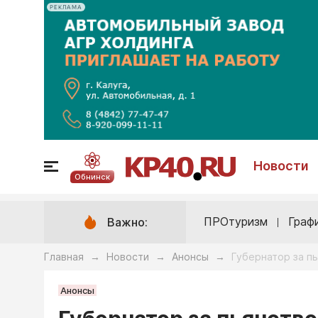
РЕКЛАМА
Новости
Обнинск
ПРОтуризм
Граф
Важно:
Главная
Новости
Анонсы
Губернатор за п
→
→
→
Анонсы