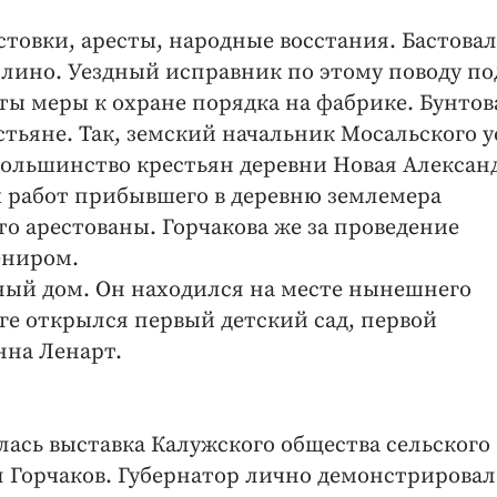
астовки, аресты, народные восстания. Бастова
олино. Уездный исправник по этому поводу по
ты меры к охране порядка на фабрике. Бунто
тьяне. Так, земский начальник Мосальского у
«Большинство крестьян деревни Новая Алексан
 работ прибывшего в деревню землемера
то арестованы. Горчакова же за проведение
ениром.
дный дом. Он находился на месте нынешнего
луге открылся первый детский сад, первой
нна Ленарт.
ылась выставка Калужского общества сельского
л Горчаков. Губернатор лично демонстрировал