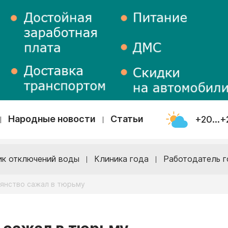
Народные новости
Статьи
+20...+
ик отключений воды
Клиника года
Работодатель г
ьянство сажал в тюрьму