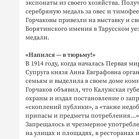
экспонаты из своего хозяйства. Пол
серебряную медаль за овес и тимофее
Горчаковы привезли на выставку и св
Борятинского имения в Тарусском уе
медали.
«Напился — в тюрьму!»
В 1914 году, когда началась Первая м
Супруга князя Анна Евграфовна орга
семьям и выделила в своем доме комн
Горчаков объявил, что Калужская гу
охраны и издал постановление о зап
«скоплений публики», а «также нед
припасы и предметы потребления…»
Запрещалось и чрезмерное употребле
на улицах и площадях, в ресторанах 