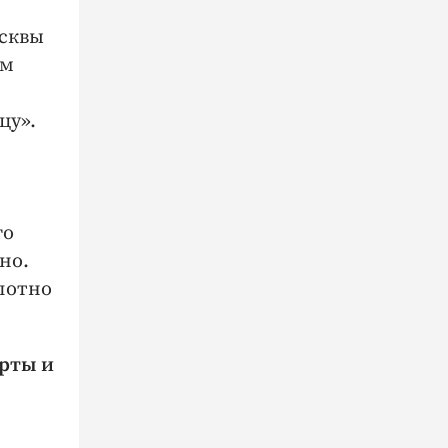
осквы
ом
цу».
го
но.
лотно
ерты и