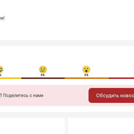
м!
%
0%
0%
Обсудить ново
ь? Поделитесь с нами