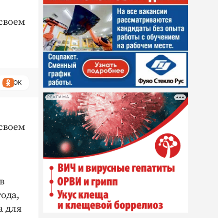
 своем
ОК
РЕКЛАМА
 своем
в
ода,
а для