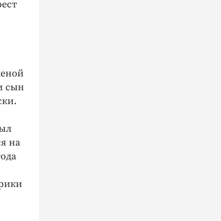
рест
женой
и сын
ски.
был
я на
года
брики