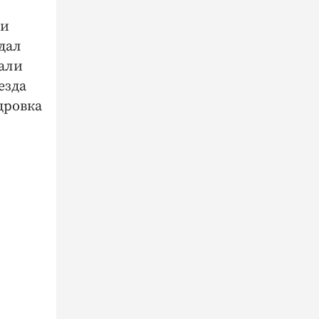
ли
дал
вали
езда
дровка