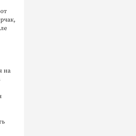
 от
рчак,
але
я на
в
я
ть