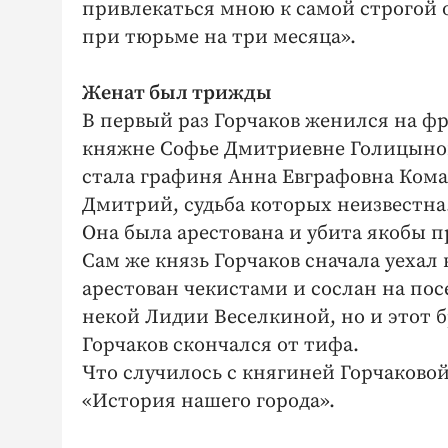
привлекаться мною к самой строгой 
при тюрьме на три месяца».
Женат был трижды
В первый раз Горчаков женился на ф
княжне Софье Дмитриевне Голицыной,
стала графиня Анна Евграфовна Комар
Дмитрий, судьба которых неизвестна
Она была арестована и убита якобы п
Сам же князь Горчаков сначала уехал в
арестован чекистами и сослан на пос
некой Лидии Веселкиной, но и этот бр
Горчаков скончался от тифа.
Что случилось с княгиней Горчаково
«История нашего города».