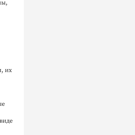
ны,
, их
ые
виде