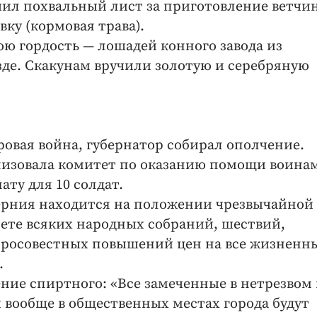
учил похвальный лист за приготовление ветчи
вку (кормовая трава).
ою гордость — лошадей конного завода из
зде. Скакунам вручили золотую и серебряную
ировая война, губернатор собирал ополчение.
низовала комитет по оказанию помощи воинам
ату для 10 солдат.
берния находится на положении чрезвычайной
рете всяких народных собраний, шествий,
обросовестных повышений цен на все жизненн
.
ние спиртного: «Все замеченные в нетрезвом 
и вообще в общественных местах города будут