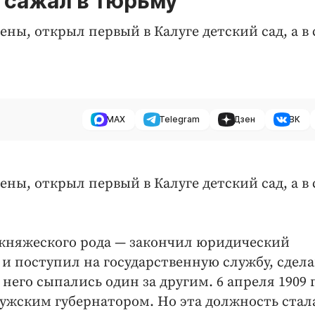
о сажал в тюрьму
ены, открыл первый в Калуге детский сад, а в
MAX
Telegram
Дзен
ВК
ены, открыл первый в Калуге детский сад, а в
 княжеского рода — закончил юридический
и поступил на государственную службу, сдела
его сыпались один за другим. 6 апреля 1909 г
алужским губернатором. Но эта должность стал