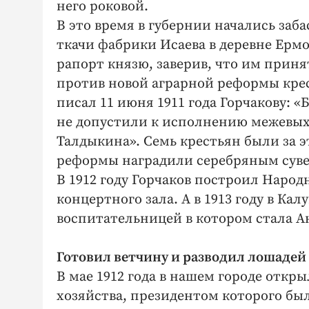
него роковой.
В это время в губернии начались заб
ткачи фабрики Исаева в деревне Ерм
рапорт князю, заверив, что им приня
против новой аграрной реформы крес
писал 11 июня 1911 года Горчакову: 
не допустили к исполнению межевых
Талдыкина». Семь крестьян были за э
реформы наградили серебряным сув
В 1912 году Горчаков построил Наро
концертного зала. А в 1913 году в Ка
воспитательницей в котором стала А
Готовил ветчину и разводил лошадей
В мае 1912 года в нашем городе откр
хозяйства, президентом которого бы