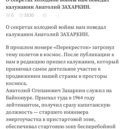
Криминал
калужанин Анатолий ЗАХАРКИН.
Культура
0
3530
Недвижимость и ЖКХ
О секретах холодной войны нам поведал
Образование
калужанин Анатолий ЗАХАРКИН.
Общество
В прошлом номере «Перекресток» затронул
Погода
тему полетов в космос. После публикации к
Праздники
нам в редакцию пришел калужанин, который
Происшествия
принимал самое деятельное участие в
Спорт
продвижении нашей страны в просторы
Экономика и бизнес
космоса.
Анатолий Степанович Захаркин служил на
ПРОЕКТЫ
Байконуре. Приехал туда в 1964 году
лейтенантом, получил сразу капитанскую
Блоги
должность — старшего инженера
Издания
энергоучастка в пристартовой зоне,
Медиаперсона
обеспечивал стартовую зону бесперебойной