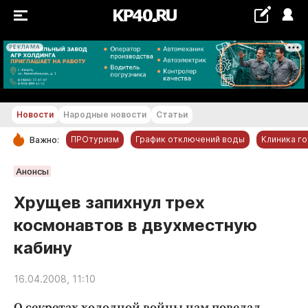
РЕКЛАМА
+16...+17 °С
Новости
Народные новости
Статьи
ПРОтуризм
График отключений воды
Клиника г
Важно:
РУБРИКИ
Анонсы
Обнинск
Хрущев запихнул трех
Новости компаний
космонавтов в двухместную
Статьи
кабину
Народные новости
Авто и транспорт
16.04.2008, 11:10
Благоустройство
О секретах холодной войны нам поведал