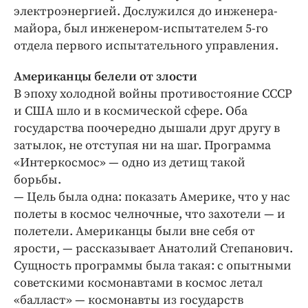
Интересное чтиво
электроэнергией. Дослужился до инженера-
Клиника года
майора, был инженером-испытателем 5-го
отдела первого испытательного управления.
Бренд года
Работодатель года
Американцы белели от злости
В эпоху холодной войны противостояние СССР
и США шло и в космической сфере. Оба
государства поочередно дышали друг другу в
затылок, не отступая ни на шаг. Программа
«Интеркосмос» — одно из детищ такой
борьбы.
— Цель была одна: показать Америке, что у нас
полеты в космос челночные, что захотели — и
полетели. Американцы были вне себя от
ярости, — рассказывает Анатолий Степанович.
Сущность программы была такая: с опытными
советскими космонавтами в космос летал
«балласт» — космонавты из государств