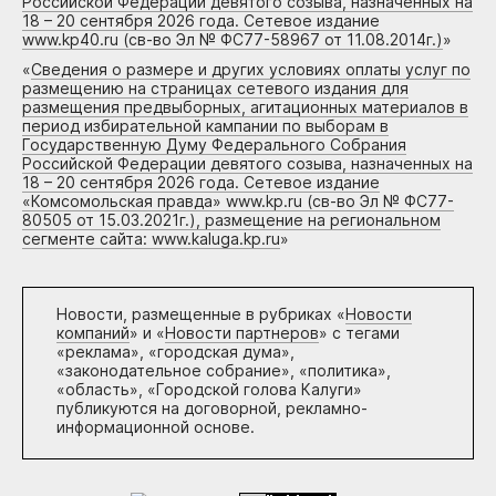
Российской Федерации девятого созыва, назначенных на
18 – 20 сентября 2026 года. Сетевое издание
www.kp40.ru (св-во Эл № ФС77-58967 от 11.08.2014г.)
»
«
Сведения о размере и других условиях оплаты услуг по
размещению на страницах сетевого издания для
размещения предвыборных, агитационных материалов в
период избирательной кампании по выборам в
Государственную Думу Федерального Собрания
Российской Федерации девятого созыва, назначенных на
18 – 20 сентября 2026 года. Сетевое издание
«Комсомольская правда» www.kp.ru (св-во Эл № ФС77-
80505 от 15.03.2021г.), размещение на региональном
сегменте сайта: www.kaluga.kp.ru
»
Новости, размещенные в рубриках «
Новости
компаний
» и «
Новости партнеров
» с тегами
«реклама», «городская дума»,
«законодательное собрание», «политика»,
«область», «Городской голова Калуги»
публикуются на договорной, рекламно-
информационной основе.