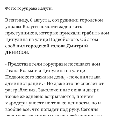
Интересное чтиво
Фото: горуправа Калуги.
Клиника года
Бренд года
В пятницу, 6 августа, сотрудники городской
Работодатель года
управы Калуги помогли задержать
преступников, которые приехали грабить дом
Ципулина на улице Подвойского. Об этом
сообщил
городской голова Дмитрий
ДЕНИСОВ
.
- Представители горуправы посещают дом
Ивана Козьмича Ципулина на улице
Подвойского каждый день, - пояснил глава
администрации. - Но даже это не спасает от
разграбления. Заколоченные окна и двери
также ежедневно вскрываются, причем
мародеры уносят не только ценности, но и
вообще все, что попадет под руку. Сегодня
нашим сотрудникам удалось заблокировать