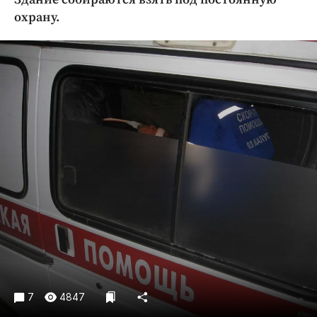
Криминал
охрану.
Культура
Недвижимость и ЖКХ
Образование
Общество
Погода
Праздники
Происшествия
Спорт
Экономика и бизнес
ПРОЕКТЫ
Блоги
Издания
7
4847
Медиаперсона