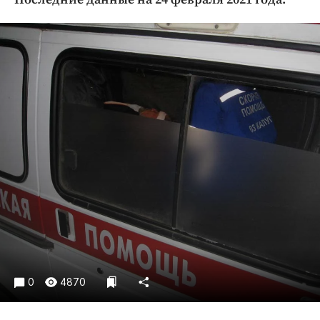
Криминал
Культура
Недвижимость и ЖКХ
Образование
Общество
Погода
Праздники
Происшествия
Спорт
Экономика и бизнес
ПРОЕКТЫ
Блоги
Издания
0
4870
Медиаперсона