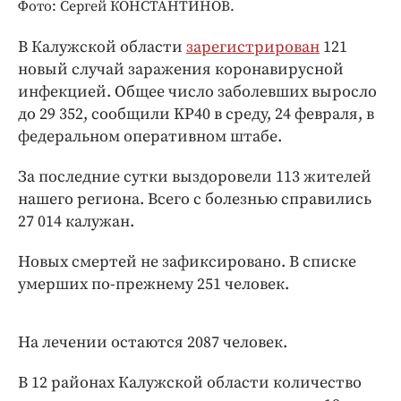
Интересное чтиво
Фото: Сергей КОНСТАНТИНОВ.
Клиника года
В Калужской области
зарегистрирован
121
Бренд года
новый случай заражения коронавирусной
Работодатель года
инфекцией. Общее число заболевших выросло
до 29 352, сообщили KP40 в среду, 24 февраля, в
федеральном оперативном штабе.
За последние сутки выздоровели 113 жителей
нашего региона. Всего с болезнью справились
27 014 калужан.
Новых смертей не зафиксировано. В списке
умерших по-прежнему 251 человек.
На лечении остаются 2087 человек.
В 12 районах Калужской области количество