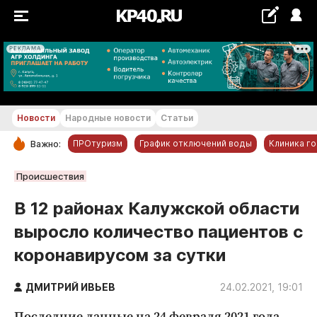
РЕКЛАМА
+24...+25 °С
Новости
Народные новости
Статьи
ПРОтуризм
График отключений воды
Клиника г
Важно:
РУБРИКИ
Происшествия
Обнинск
В 12 районах Калужской области
Новости компаний
выросло количество пациентов с
Статьи
коронавирусом за сутки
Народные новости
Авто и транспорт
ДМИТРИЙ ИВЬЕВ
24.02.2021, 19:01
Благоустройство
Последние данные на 24 февраля 2021 года.