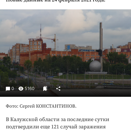
Криминал
Культура
Недвижимость и ЖКХ
Образование
Общество
Погода
Праздники
Происшествия
Спорт
Экономика и бизнес
0
5160
ПРОЕКТЫ
Фото: Сергей КОНСТАНТИНОВ.
Блоги
Издания
В Калужской области за последние сутки
Медиаперсона
подтвердили еще 121 случай заражения