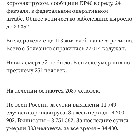
Интересное чтиво
коронавирусом, сообщили KP40 в среду, 24
февраля, в федеральном оперативном
Клиника года
штабе. Общее количество заболевших выросло
Бренд года
до 29 352.
Работодатель года
Выздоровели еще 113 жителей нашего региона.
Всего с болезнью справились 27 014 калужан.
Новых смертей не было. В списке умерших по-
прежнему 251 человек.
На лечении остаются 2087 человек.
По всей России за сутки выявлены 11 749
случаев коронавируса. За весь период - 4 200
902. Выписаны – 3 751 562. За последние сутки
умерли 383 человека, за все время – 84 430.