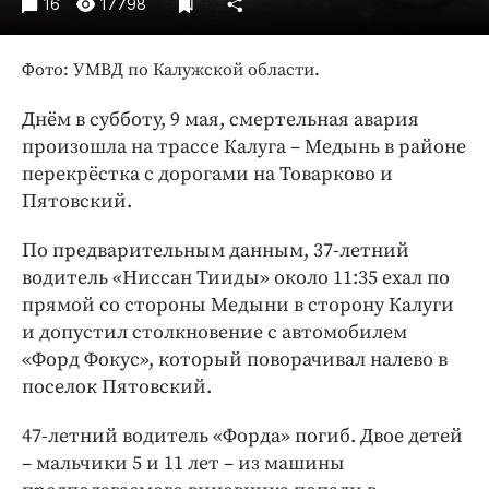
16
17798
Интересное чтиво
Клиника года
Фото: УМВД по Калужской области.
Бренд года
Работодатель года
Днём в субботу, 9 мая, смертельная авария
произошла на трассе Калуга – Медынь в районе
перекрёстка с дорогами на Товарково и
Пятовский.
По предварительным данным, 37-летний
водитель «Ниссан Тииды» около 11:35 ехал по
прямой со стороны Медыни в сторону Калуги
и допустил столкновение с автомобилем
«Форд Фокус», который поворачивал налево в
поселок Пятовский.
47-летний водитель «Форда» погиб. Двое детей
– мальчики 5 и 11 лет – из машины