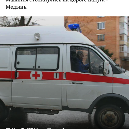
Криминал
Медынь.
Культура
Недвижимость и ЖКХ
Образование
Общество
Погода
Праздники
Происшествия
Спорт
Экономика и бизнес
ПРОЕКТЫ
Блоги
Издания
Медиаперсона