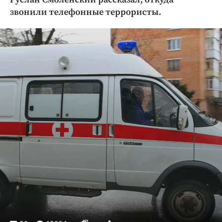
Криминал
звонили телефонные террористы.
Культура
Недвижимость и ЖКХ
Образование
Общество
Погода
Праздники
Происшествия
Спорт
Экономика и бизнес
ПРОЕКТЫ
Блоги
Издания
Медиаперсона