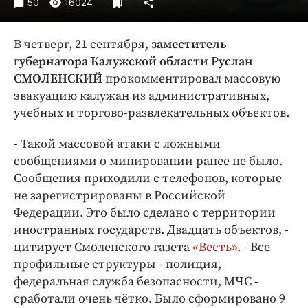
50
16024
Интересное чтиво
Клиника года
В четверг, 21 сентября,
заместитель
Бренд года
губернатора Калужской области Руслан
Работодатель года
СМОЛЕНСКИЙ
прокомментировал массовую
эвакуацию калужан из административных,
учебных и торгово-развлекательных объектов.
- Такой массовой атаки с ложными
сообщениями о минировании ранее не было.
Сообщения приходили с телефонов, которые
не зарегистрированы в Российской
Федерации. Это было сделано с территории
иностранных государств. Двадцать объектов, -
цитирует Смоленского газета
«Весть»
. - Все
профильные структуры - полиция,
федеральная служба безопасности, МЧС -
сработали очень чётко. Было сформировано 9