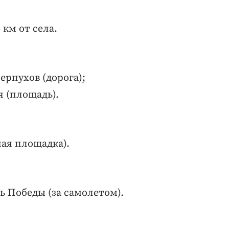
 км от села.
ерпухов (дорога);
я (площадь).
ная площадка).
дь Победы (за самолетом).