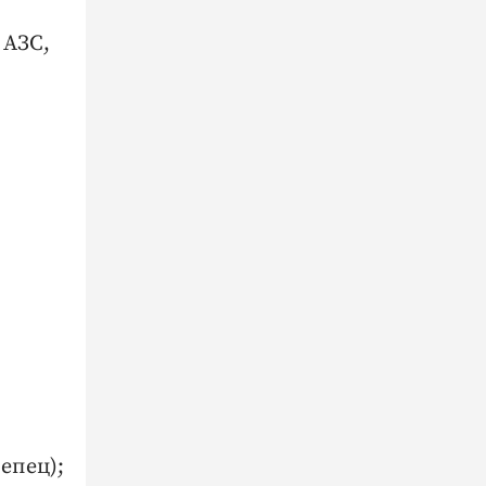
 АЗС,
епец);