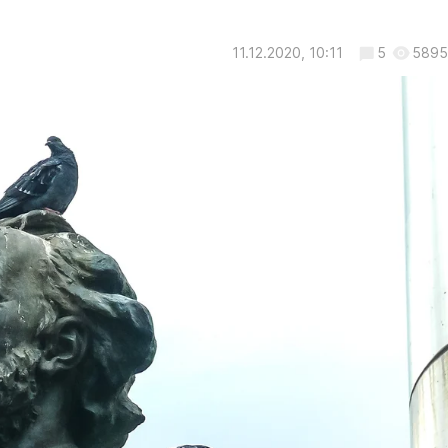
11.12.2020, 10:11
5
5895