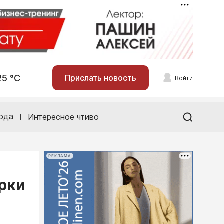
25 °С
Прислать новость
Войти
ода
Интересное чтиво
РЕКЛАМА
рки