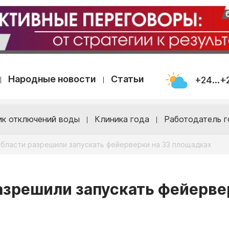
Народные новости
Статьи
+24...+
ик отключений воды
Клиника года
Работодатель г
области разрешили запускать фейерверки на 33 площадках
азрешили запускать фейерве