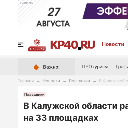
РЕКЛАМА
Новости
Обнинск
ПРОтуризм
Граф
Важно:
Главная
Новости
Праздники
В Калужской 
→
→
→
Праздники
В Калужской области р
на 33 площадках