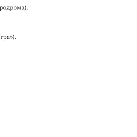
родрома).
гра»).