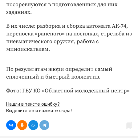
Интересное чтиво
посоревнуются в подготовленных для них
Клиника года
заданиях.
Бренд года
В их числе: разборка и сборка автомата АК-74,
Работодатель года
переноска «раненого» на носилках, стрельба из
пневматического оружия, работа с
миноискателем.
По результатам жюри определит самый
сплоченный и быстрый коллектив.
Фото: ГБУ КО «Областной молодежный центр»
Нашли в тексте ошибку?
Выделите её и нажмите сюда!