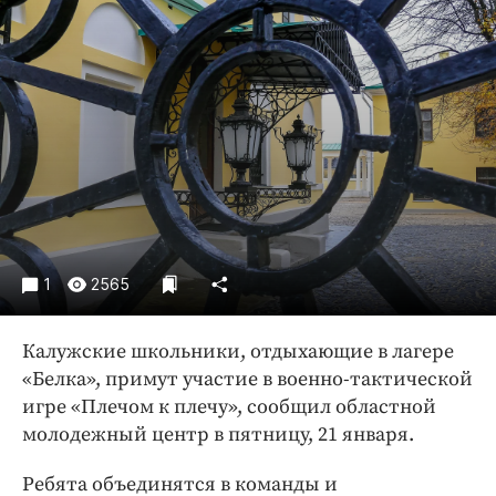
Криминал
Культура
Недвижимость и ЖКХ
Образование
Общество
Погода
Праздники
Происшествия
Спорт
1
2565
Экономика и бизнес
Калужские школьники, отдыхающие в лагере
ПРОЕКТЫ
«Белка», примут участие в военно-тактической
Блоги
игре «Плечом к плечу», сообщил областной
молодежный центр в пятницу, 21 января.
Издания
Медиаперсона
Ребята объединятся в команды и