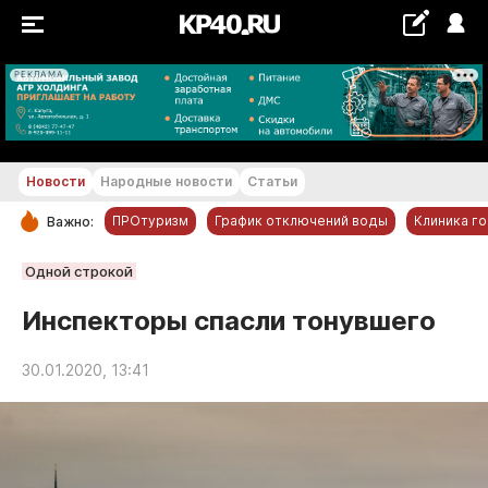
РЕКЛАМА
+26...+27 °С
Новости
Народные новости
Статьи
ПРОтуризм
График отключений воды
Клиника г
Важно:
РУБРИКИ
Одной строкой
Обнинск
Инспекторы спасли тонувшего
Новости компаний
30.01.2020, 13:41
Статьи
Народные новости
Авто и транспорт
Благоустройство