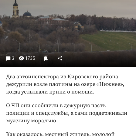
Криминал
Культура
Недвижимость и ЖКХ
Образование
Общество
Погода
3
1735
Праздники
Происшествия
Два автоинспектора из Кировского района
Спорт
дежурили возле плотины на озере «Нижнее»,
Экономика и бизнес
когда услышали крики о помощи.
ПРОЕКТЫ
О ЧП они сообщили в дежурную часть
Блоги
полиции и спецслужбы, а сами поддерживали
Издания
мужчину морально.
Медиаперсона
Как оказалось, местный житель, молодой