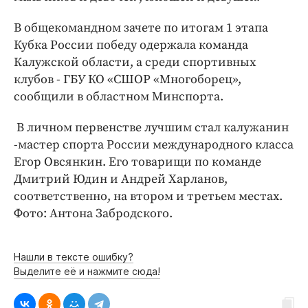
Интересное чтиво
Клиника года
В общекомандном зачете по итогам 1 этапа
Кубка России победу одержала команда
Бренд года
Калужской области, а среди спортивных
Работодатель года
клубов - ГБУ КО «СШОР «Многоборец»,
сообщили в областном Минспорта.
В личном первенстве лучшим стал калужанин
-мастер спорта России международного класса
Егор Овсянкин. Его товарищи по команде
Дмитрий Юдин и Андрей Харланов,
соответственно, на втором и третьем местах.
Фото: Антона Забродского.
Нашли в тексте ошибку?
Выделите её и нажмите сюда!