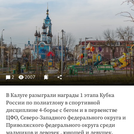
Криминал
Культура
Недвижимость и ЖКХ
Образование
Общество
Погода
Праздники
Происшествия
Спорт
2
2007
Экономика и бизнес
В Калуге разыграли награды 1 этапа Кубка
ПРОЕКТЫ
России по полиатлону в спортивной
Блоги
дисциплине 4-борье с бегом и в первенстве
ЦФО, Северо-Западного федерального округа и
Издания
Приволжского федерального округа среди
Медиаперсона
мальчиков и девочек , юношей и девушек.