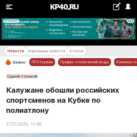
РЕКЛАМА
+21...+22 °С
Новости
Народные новости
Статьи
ПРОтуризм
График отключений воды
Клиника г
Важно:
РУБРИКИ
Одной строкой
Обнинск
Калужане обошли российских
Новости компаний
спортсменов на Кубке по
Статьи
полиатлону
Народные новости
Авто и транспорт
27.01.2020, 11:46
Благоустройство