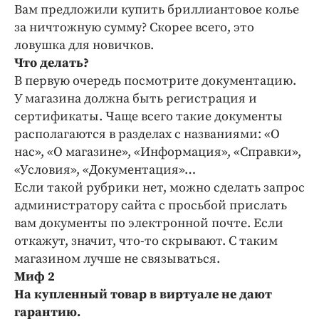
Интересное чтиво
Вам предложили купить бриллиантовое колье
Клиника года
за ничтожную сумму? Скорее всего, это
ловушка для новичков.
Бренд года
Что делать?
Работодатель года
В первую очередь посмотрите документацию.
У магазина должна быть регистрация и
сертификаты. Чаще всего такие документы
располагаются в разделах с названиями: «О
нас», «О магазине», «Информация», «Справки»,
«Условия», «Документация»…
Если такой рубрики нет, можно сделать запрос
администратору сайта с просьбой прислать
вам документы по электронной почте. Если
откажут, значит, что-то скрывают. С таким
магазином лучше не связываться.
Миф 2
На купленный товар в виртуале не дают
гарантию.