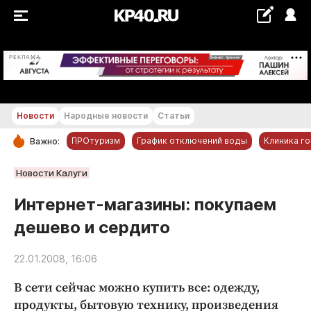
+30 °С
РЕКЛАМА
Новости
Народные новости
Статьи
ПРОтуризм
График отключений воды
Клиника г
Важно:
РУБРИКИ
Новости Калуги
Обнинск
Интернет-магазины: покупаем
Новости компаний
дешево и сердито
Статьи
Народные новости
22.01.2008, 16:06
Авто и транспорт
В сети сейчас можно купить все: одежду,
Благоустройство
продукты, бытовую технику, произведения