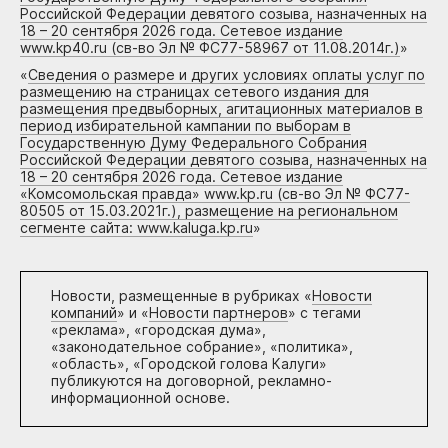
Российской Федерации девятого созыва, назначенных на
18 – 20 сентября 2026 года. Сетевое издание
www.kp40.ru (св-во Эл № ФС77-58967 от 11.08.2014г.)
»
«
Сведения о размере и других условиях оплаты услуг по
размещению на страницах сетевого издания для
размещения предвыборных, агитационных материалов в
период избирательной кампании по выборам в
Государственную Думу Федерального Собрания
Российской Федерации девятого созыва, назначенных на
18 – 20 сентября 2026 года. Сетевое издание
«Комсомольская правда» www.kp.ru (св-во Эл № ФС77-
80505 от 15.03.2021г.), размещение на региональном
сегменте сайта: www.kaluga.kp.ru
»
Новости, размещенные в рубриках «
Новости
компаний
» и «
Новости партнеров
» с тегами
«реклама», «городская дума»,
«законодательное собрание», «политика»,
«область», «Городской голова Калуги»
публикуются на договорной, рекламно-
информационной основе.