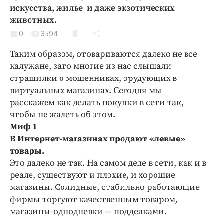
Криминал
искусства, жилье и даже экзотических
животных.
Культура
0
3594
Недвижимость и ЖКХ
Образование
Таким образом, отовариваются далеко не все
Общество
калужане, зато многие из нас слышали
страшилки о мошенниках, орудующих в
Погода
виртуальных магазинах. Сегодня мы
Праздники
расскажем как делать покупки в сети так,
Происшествия
чтобы не жалеть об этом.
Спорт
Миф 1
Экономика и бизнес
В Интернет-магазинах продают «левые»
товары.
ПРОЕКТЫ
Это далеко не так. На самом деле в сети, как и в
реале, существуют и плохие, и хорошие
Блоги
магазины. Солидные, стабильно работающие
Издания
фирмы торгуют качественным товаром,
Медиаперсона
магазины-однодневки — подделками.