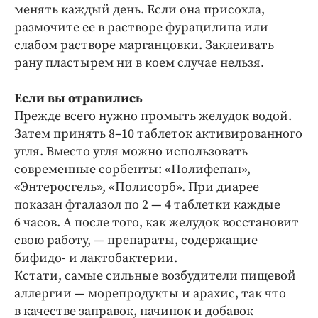
Интересное чтиво
менять каждый день. Если она присохла,
Клиника года
размочите ее в растворе фурацилина или
слабом растворе марганцовки. Заклеивать
Бренд года
рану пластырем ни в коем случае нельзя.
Работодатель года
Если вы отравились
Прежде всего нужно промыть желудок водой.
Затем принять 8–10 таблеток активированного
угля. Вместо угля можно использовать
современные сорбенты: «Полифепан»,
«Энтеросгель», «Полисорб». При диарее
показан фталазол по 2 — 4 таблетки каждые
6 часов. А после того, как желудок восстановит
свою работу, — препараты, содержащие
бифидо- и лактобактерии.
Кстати, самые сильные возбудители пищевой
аллергии — морепродукты и арахис, так что
в качестве заправок, начинок и добавок