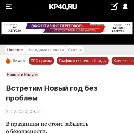
+23...+24 °С
РЕКЛАМА
Новости
Народные новости
Статьи
ПРОтуризм
График отключений воды
Клиника г
Важно:
РУБРИКИ
Новости Калуги
Обнинск
Встретим Новый год без
Новости компаний
проблем
Статьи
Народные новости
22.12.2010, 09:51
Авто и транспорт
В праздники не стоит забывать
Благоустройство
о безопасности.