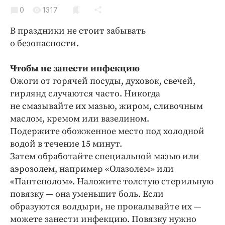
Криминал
0
1317
Культура
В праздники не стоит забывать
Недвижимость и ЖКХ
о безопасности.
Образование
Общество
Чтобы не занести инфекцию
Ожоги от горячей посуды, духовок, свечей,
Погода
гирлянд случаются часто. Никогда
Праздники
не смазывайте их мазью, жиром, сливочным
Происшествия
маслом, кремом или вазелином.
Спорт
Подержите обожженное место под холодной
Экономика и бизнес
водой в течение 15 минут.
Затем обработайте специальной мазью или
ПРОЕКТЫ
аэрозолем, например «Олазолем» или
«Пантенолом». Наложите толстую стерильную
Блоги
повязку — она уменьшит боль. Если
Издания
образуются волдыри, не прокалывайте их —
Медиаперсона
можете занести инфекцию. Повязку нужно