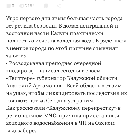
Криминал
0
2183
Культура
Утро первого дня зимы большая часть города
Недвижимость и ЖКХ
встретила без воды. В домах центральной и
Образование
восточной части Калуги практически
Общество
полностью исчезла холодная вода. В ряде школ
в центре города по этой причине отменили
Погода
занятия.
Праздники
- Росводоканал преподнес очередной
Происшествия
«подарок», - написал сегодня в своем
Спорт
«Твиттере» губернатор Калужской области
Экономика и бизнес
Анатолий Артамонов. - Всей областью стоим
на ушах, чтобы ликвидировать последствия их
ПРОЕКТЫ
головотяпства. Сегодня устраним.
Как рассказали «Калужскому перекрестку» в
Блоги
региональном МЧС, причина приостановки
Издания
холодного водоснабжения в ЧП на Окском
Медиаперсона
водозаборе.