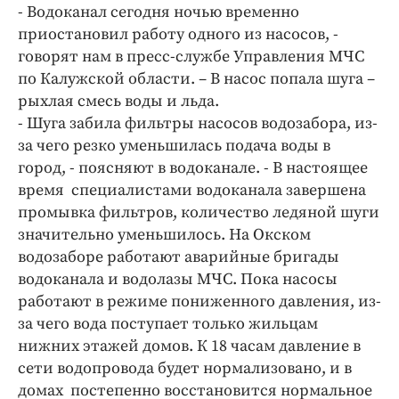
Интересное чтиво
- Водоканал сегодня ночью временно
Клиника года
приостановил работу одного из насосов, -
говорят нам в пресс-службе Управления МЧС
Бренд года
по Калужской области. – В насос попала шуга –
Работодатель года
рыхлая смесь воды и льда.
- Шуга забила фильтры насосов водозабора, из-
за чего резко уменьшилась подача воды в
город, - поясняют в водоканале. - В настоящее
время специалистами водоканала завершена
промывка фильтров, количество ледяной шуги
значительно уменьшилось. На Окском
водозаборе работают аварийные бригады
водоканала и водолазы МЧС. Пока насосы
работают в режиме пониженного давления, из-
за чего вода поступает только жильцам
нижних этажей домов. К 18 часам давление в
сети водопровода будет нормализовано, и в
домах постепенно восстановится нормальное