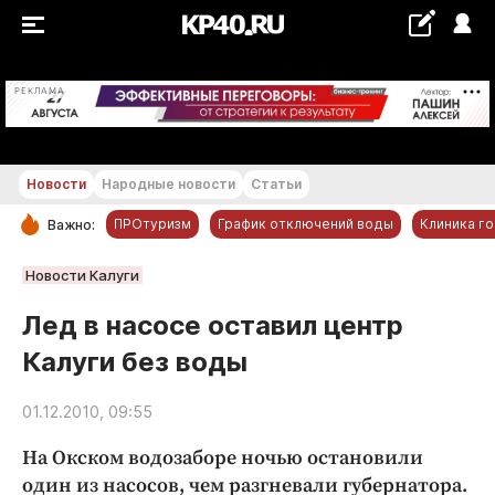
+20...+21 °С
РЕКЛАМА
Новости
Народные новости
Статьи
ПРОтуризм
График отключений воды
Клиника г
Важно:
РУБРИКИ
Новости Калуги
Обнинск
Лед в насосе оставил центр
Новости компаний
Калуги без воды
Статьи
Народные новости
01.12.2010, 09:55
Авто и транспорт
На Окском водозаборе ночью остановили
Благоустройство
один из насосов, чем разгневали губернатора.