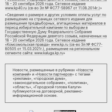
18 – 20 сентября 2026 года. Сетевое издание
www.kp40.ru (св-во Эл № ФС77-58967 от 11.08.2014г.)
»
«
Сведения о размере и других условиях оплаты услуг по
размещению на страницах сетевого издания для
размещения предвыборных, агитационных материалов в
период избирательной кампании по выборам в
Государственную Думу Федерального Собрания
Российской Федерации девятого созыва, назначенных на
18 – 20 сентября 2026 года. Сетевое издание
«Комсомольская правда» www.kp.ru (св-во Эл № ФС77-
80505 от 15.03.2021г.), размещение на региональном
сегменте сайта: www.kaluga.kp.ru
»
Новости, размещенные в рубриках «
Новости
компаний
» и «
Новости партнеров
» с тегами
«реклама», «городская дума»,
«законодательное собрание», «политика»,
«область», «Городской голова Калуги»
публикуются на договорной, рекламно-
информационной основе.