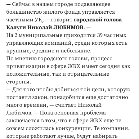
Интересное чтиво
— Сейчас в нашем городе подавляющее
Клиника года
большинство жилого фонда управляется
частными УК, — говорит
городской голова
Бренд года
Калуги Николай ЛЮБИМОВ
. —
Работодатель года
На 2 муниципальные приходится 39 частных
управляющих компаний, среди которых есть
крупные, средние и небольшие.
По мнению городского головы, процесс
приватизации в сфере ЖКХ имеет сегодня как
положительные, так и отрицательные
стороны.
— Для того чтобы добиться той цели, которую
поставил закон, понадобится еще достаточно
много времени, — считает Николай
Любимов. — Пока основная проблема
заключается в том, что в сфере ЖКХ еще не
совсем сложилась конкуренция. Те компании,
которые работают лучше, будут набирать