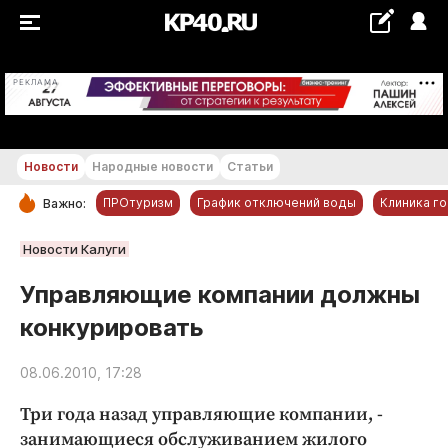
+22...+23 °С
РЕКЛАМА
Новости
Народные новости
Статьи
ПРОтуризм
График отключений воды
Клиника г
Важно:
РУБРИКИ
Новости Калуги
Обнинск
Управляющие компании должны
Новости компаний
конкурировать
Статьи
Народные новости
08.06.2010, 17:28
Авто и транспорт
Три года назад управляющие компании, ­
Благоустройство
занимающиеся обслуживанием жилого