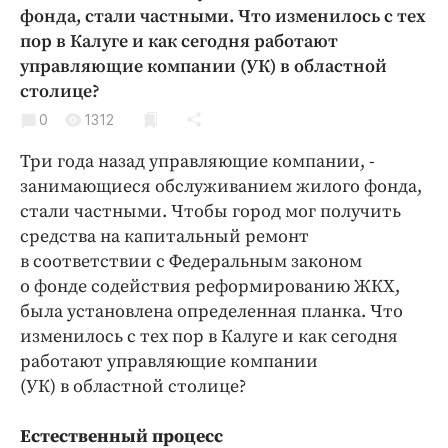
Криминал
фонда, стали частными.
Что изменилось с тех
пор в Калуге и как сегодня работают
Культура
управляющие компании (УК) в областной
Недвижимость и ЖКХ
столице?
Образование
0
1312
Общество
Три года назад управляющие компании, ­
Погода
занимающиеся обслуживанием жилого фонда,
Праздники
стали частными.
Чтобы город мог получить
Происшествия
средства на капитальный ремонт
Спорт
в соответствии с Федеральным законом
Экономика и бизнес
о фонде содействия реформированию ЖКХ,
была установлена определенная планка. Что
ПРОЕКТЫ
изменилось с тех пор в Калуге и как сегодня
работают управляющие компании
Блоги
(УК) в областной столице?
Издания
Медиаперсона
Естественный процесс