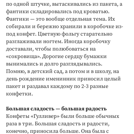
Интересное чтиво
по одной штучке, вытаскивались из пакета, а
Клиника года
фантики складировались под кроватью.
Фантики — это вообще отдельная тема. Их
Бренд года
собирали и бережно хранили в коробочке из-
Работодатель года
под конфет. Цветную фольгу старательно
разглаживали ногтем. Иногда коробочку
доставали, чтобы полюбоваться на
«сокровища». Дорогие сердцу бумажки
вынимались и долго разглядывались.
Помню, в детский сад, а потом и в школу, на
день рождение именинник приносил целый
пакет и раздавал каждому по 2-3 разные
конфетки.
Большая сладость — большая радость
Конфеты «Гулливер» были больше обычных
раза в три. Большая сладость и радости,
конечно, приносила больше. Она была с