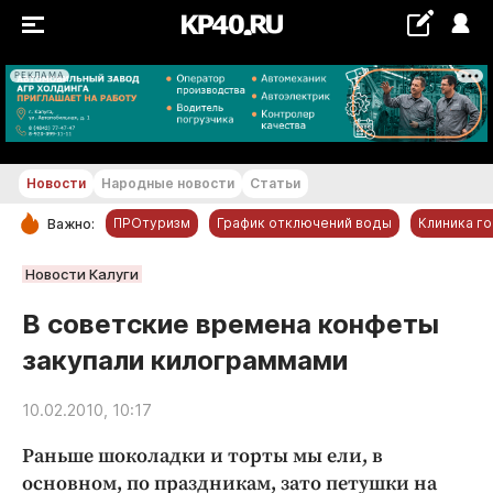
РЕКЛАМА
+22...+23 °С
Новости
Народные новости
Статьи
ПРОтуризм
График отключений воды
Клиника г
Важно:
РУБРИКИ
Новости Калуги
Обнинск
В советские времена конфеты
Новости компаний
закупали килограммами
Статьи
Народные новости
10.02.2010, 10:17
Авто и транспорт
Раньше шоколадки и торты мы ели, в
Благоустройство
основном, по праздникам, зато петушки на