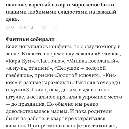
Криминал
палочке, вареный сахар и мороженое были
нашими любимыми сладостями на каждый
Культура
день.
Недвижимость и ЖКХ
0
6113
Образование
Общество
Фантики собирали
Если покупались конфеты, то сразу помногу, в
Погода
запас. В пакете вперемешку лежали «Белочка»,
Праздники
«Кара-Кум», «Ласточка», «Мишка косолапый»,
Происшествия
«А ну-ка, отними!», «Петушок — золотой
Спорт
гребешок», ириски «Золотой ключик», «Кис-
Экономика и бизнес
кис» и разные карамельки. Выстояв в очереди
и купив 3-4 кило, нам, детям, выдавали по 1
ПРОЕКТЫ
штучке, а остальное прятали в укромное место
— до праздника. Но обычно мы редко
Блоги
довольствовалась малым. И пока родители
Издания
были на работе, в квартире устраивался
Медиаперсона
«шмон». Припрятанные конфетки тихонько,