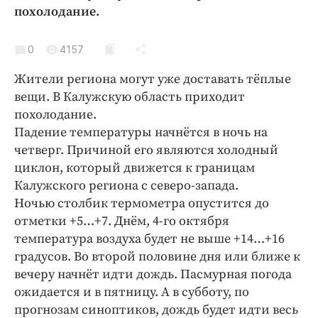
Криминал
похолодание.
Культура
0
4157
Недвижимость и ЖКХ
Образование
Жители региона могут уже доставать тёплые
Общество
вещи. В Калужскую область приходит
похолодание.
Погода
Падение температуры начнётся в ночь на
Праздники
четверг. Причиной его являются холодный
Происшествия
циклон, который движется к границам
Спорт
Калужского региона с северо-запада.
Экономика и бизнес
Ночью столбик термометра опустится до
отметки +5…+7. Днём, 4-го октября
ПРОЕКТЫ
температура воздуха будет не выше +14…+16
градусов. Во второй половине дня или ближе к
Блоги
вечеру начнёт идти дождь. Пасмурная погода
Издания
ожидается и в пятницу. А в субботу, по
Медиаперсона
прогнозам синоптиков, дождь будет идти весь