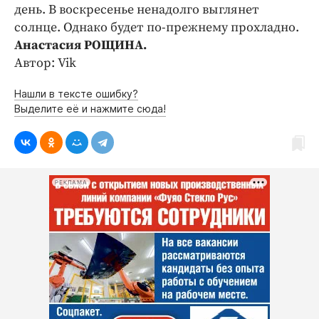
Интересное чтиво
день. В воскресенье ненадолго выглянет
Клиника года
солнце. Однако будет по-прежнему прохладно.
Анастасия РОЩИНА.
Бренд года
Автор: Vik
Работодатель года
Нашли в тексте ошибку?
Выделите её и нажмите сюда!
РЕКЛАМА