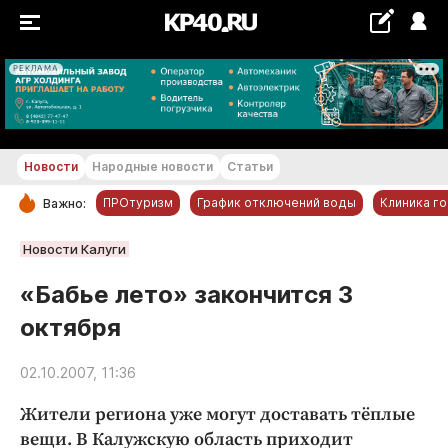
РЕКЛАМА
+21...+22 °С
Новости
Народные новости
Статьи
ПРОтуризм
График отключений воды
Клиника г
Важно:
РУБРИКИ
Новости Калуги
Обнинск
«Бабье лето» закончится 3
Новости компаний
октября
Статьи
Народные новости
02.10.2007, 11:36
Авто и транспорт
Жители региона уже могут доставать тёплые
Благоустройство
вещи. В Калужскую область приходит