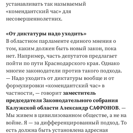
Интересное чтиво
устанавливать так называемый
Клиника года
«комендантский час» для
несовершеннолетних.
Бренд года
Работодатель года
«От диктатуры надо уходить»
В областном парламенте единого мнения о
том, каким должен быть новый закон, пока
нет. Например, часть депутатов предлагает
пойти по пути Краснодарского края. Однако
многие законодатели против такого подхода.
— Надо уходить от диктатуры вообще и от
формулировки «комендантский час» в
частности, — говорит
заместитель
председателя Законодательного собрания
Калужской области Александр САФРОНОВ
. —
Мы живем в цивилизованном обществе, а не на
войне. Я — за дифференцированный подход. То
есть должна быть установлена адресная