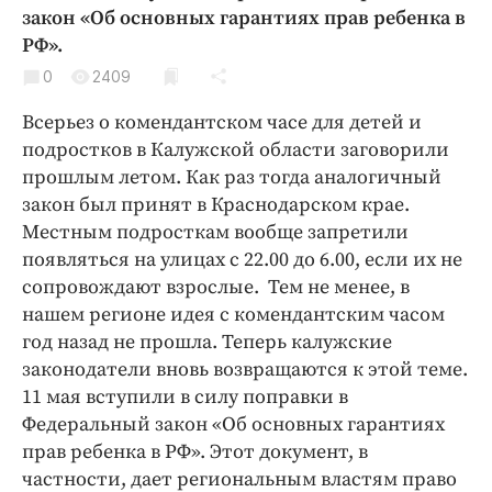
Криминал
закон «Об основных гарантиях прав ребенка в
РФ».
Культура
0
2409
Недвижимость и ЖКХ
Образование
Всерьез о комендантском часе для детей и
Общество
подростков в Калужской области заговорили
прошлым летом. Как раз тогда аналогичный
Погода
закон был принят в Краснодарском крае.
Праздники
Местным подросткам вообще запретили
Происшествия
появляться на улицах с 22.00 до 6.00, если их не
Спорт
сопровождают взрослые. Тем не менее, в
Экономика и бизнес
нашем регионе идея с комендантским часом
год назад не прошла. Теперь калужские
ПРОЕКТЫ
законодатели вновь возвращаются к этой теме.
11 мая вступили в силу поправки в
Блоги
Федеральный закон «Об основных гарантиях
Издания
прав ребенка в РФ». Этот документ, в
Медиаперсона
частности, дает региональным властям право