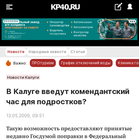
РЕКЛАМА
+20...+21 °С
Новости
Народные новости
Статьи
ПРОтуризм
График отключений воды
Клиника г
Важно:
РУБРИКИ
Новости Калуги
Обнинск
В Калуге введут комендантский
Новости компаний
час для подростков?
Статьи
Народные новости
13.05.2009, 09:51
Авто и транспорт
Такую возможность предоставляют принятые
Благоустройство
недавно Госдумой поправки в Федеральный