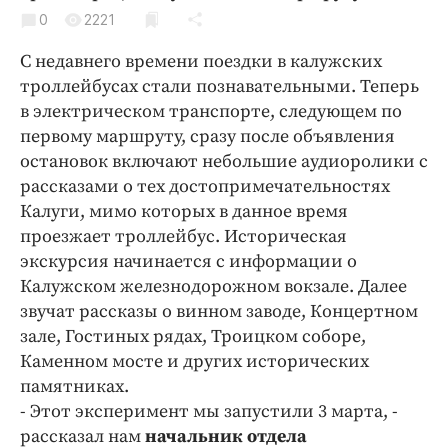
Криминал
0
2221
Культура
С недавнего времени поездки в калужских
Недвижимость и ЖКХ
троллейбусах стали познавательными. Теперь
Образование
в электрическом транспорте, следующем по
Общество
первому маршруту, сразу после объявления
остановок включают небольшие аудиоролики с
Погода
рассказами о тех достопримечательностях
Праздники
Калуги, мимо которых в данное время
Происшествия
проезжает троллейбус. Историческая
Спорт
экскурсия начинается с информации о
Экономика и бизнес
Калужском железнодорожном вокзале. Далее
звучат рассказы о винном заводе, Концертном
ПРОЕКТЫ
зале, Гостиных рядах, Троицком соборе,
Каменном мосте и других исторических
Блоги
памятниках.
Издания
- Этот эксперимент мы запустили 3 марта, -
Медиаперсона
рассказал нам
начальник отдела