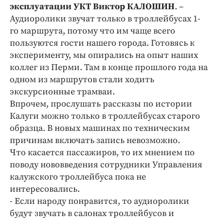
Интересное чтиво
эксплуатации УКТ Виктор КАЛОШИН
. –
Клиника года
Аудиоролики звучат только в троллейбусах 1-
го маршрута, потому что им чаще всего
Бренд года
пользуются гости нашего города. Готовясь к
Работодатель года
эксперименту, мы опирались на опыт наших
коллег из Перми. Там в конце прошлого года на
одном из маршрутов стали ходить
экскурсионные трамваи.
Впрочем, прослушать рассказы по истории
Калуги можно только в троллейбусах старого
образца. В новых машинах по техническим
причинам включать запись невозможно.
Что касается пассажиров, то их мнением по
поводу нововведения сотрудники Управления
калужского троллейбуса пока не
интересовались.
- Если народу понравится, то аудиоролики
будут звучать в салонах троллейбусов и