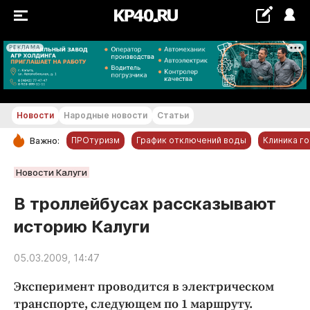
РЕКЛАМА
+21...+22 °С
Новости
Народные новости
Статьи
ПРОтуризм
График отключений воды
Клиника г
Важно:
РУБРИКИ
Новости Калуги
Обнинск
В троллейбусах рассказывают
Новости компаний
историю Калуги
Статьи
Народные новости
05.03.2009, 14:47
Авто и транспорт
Эксперимент проводится в электрическом
Благоустройство
транспорте, следующем по 1 маршруту.