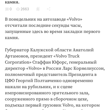
камня.
Криминал
0
2663
Культура
Недвижимость и ЖКХ
В понедельник на автозаводе «Volvo»
отсчитали последние секунды часы,
Образование
запущенные здесь во время закладки первого
Общество
камня.
Погода
Праздники
Губернатор Калужской области Анатолий
Происшествия
Артамонов, президент «Volvo Truck
Corporation» Стаффан Юфорс, генеральный
Спорт
директор «Volvo» в России Ларс Корнелиуссон,
Экономика и бизнес
полномочный представитель Президента в
ПРОЕКТЫ
ЦФО Георгий Полтавченко одновременно
нажали на рубильник, и к сцене
Блоги
импровизированного зрительного зала,
Издания
сооруженного прямо в сборочном цехе,
Медиаперсона
подъехал первый грузовик Volvo, на котором