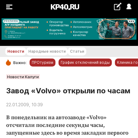
РЕКЛАМА
+20...+21 °С
Новости
Народные новости
Статьи
ПРОтуризм
График отключений воды
Клиника г
Важно:
РУБРИКИ
Новости Калуги
Обнинск
Завод «Volvo» открыли по часам
Новости компаний
22.01.2009, 10:39
Статьи
Народные новости
В понедельник на автозаводе «Volvo»
Авто и транспорт
отсчитали последние секунды часы,
запущенные здесь во время закладки первого
Благоустройство