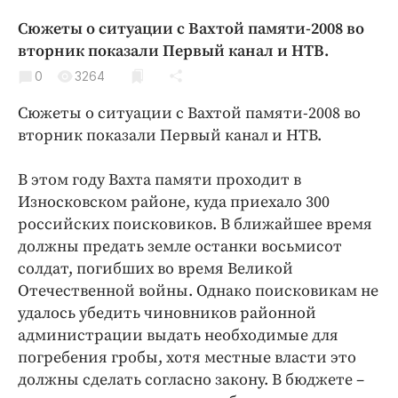
Криминал
Сюжеты о ситуации с Вахтой памяти-2008 во
Культура
вторник показали Первый канал и НТВ.
Недвижимость и ЖКХ
0
3264
Образование
Сюжеты о ситуации с Вахтой памяти-2008 во
Общество
вторник показали Первый канал и НТВ.
Погода
Праздники
В этом году Вахта памяти проходит в
Происшествия
Износковском районе, куда приехало 300
российских поисковиков. В ближайшее время
Спорт
должны предать земле останки восьмисот
Экономика и бизнес
солдат, погибших во время Великой
ПРОЕКТЫ
Отечественной войны. Однако поисковикам не
удалось убедить чиновников районной
Блоги
администрации выдать необходимые для
Издания
погребения гробы, хотя местные власти это
Медиаперсона
должны сделать согласно закону. В бюджете –