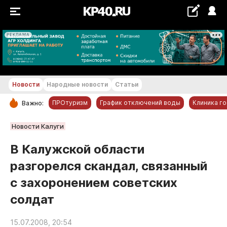
РЕКЛАМА
+19...+20 °С
Новости
Народные новости
Статьи
ПРОтуризм
График отключений воды
Клиника г
Важно:
РУБРИКИ
Новости Калуги
Обнинск
В Калужской области
Новости компаний
разгорелся скандал, связанный
Статьи
с захоронением советских
Народные новости
солдат
Авто и транспорт
Благоустройство
15.07.2008, 20:54