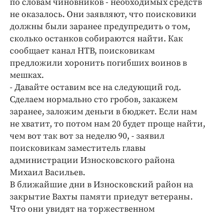
по словам чиновников - необходимых средств
Интересное чтиво
не оказалось. Они заявляют, что поисковики
Клиника года
должны были заранее предупредить о том,
Бренд года
сколько останков собираются найти. Как
Работодатель года
сообщает канал НТВ, поисковикам
предложили хоронить погибших воинов в
мешках.
- Давайте оставим все на следующий год.
Сделаем нормально сто гробов, закажем
заранее, заложим деньги в бюджет. Если нам
не хватит, то потом нам 20 будет проще найти,
чем вот так вот за неделю 90, - заявил
поисковикам заместитель главы
администрации Износковского района
Михаил Васильев.
В ближайшие дни в Износковский район на
закрытие Вахты памяти приедут ветераны.
Что они увидят на торжественном