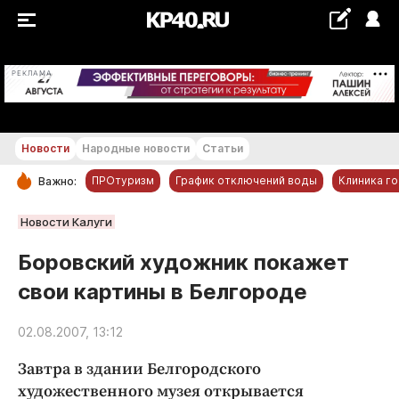
+22...+23 °С
РЕКЛАМА
Новости
Народные новости
Статьи
ПРОтуризм
График отключений воды
Клиника г
Важно:
РУБРИКИ
Новости Калуги
Обнинск
Боровский художник покажет
Новости компаний
свои картины в Белгороде
Статьи
Народные новости
02.08.2007, 13:12
Авто и транспорт
Завтра в здании Белгородского
Благоустройство
художественного музея открывается