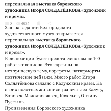
Криминал
персональная выставка
боровского
художника Игоря СОЛДАТЁНКОВА
«Художник
Культура
и время».
Недвижимость и ЖКХ
0
4624
Образование
Завтра в здании Белгородского
Общество
художественного музея открывается
персональная выставка
боровского
Погода
художника Игоря СОЛДАТЁНКОВА
«Художник
Праздники
и время».
Происшествия
В экспозиции будет представлено свыше 100
Спорт
работ живописца. Это картины на
Экономика и бизнес
историческую тему, портреты, натюрморты,
поэтические пейзажи. Много работ Игоря
ПРОЕКТЫ
Солдатёнкова связано с Калужским краем. На
своих полотнах живописец запечатлел Калугу,
Блоги
Боровск, Малоярославец, Козельск, Оптину
Издания
Пустынь.
Медиаперсона
Произведения Боровского художника