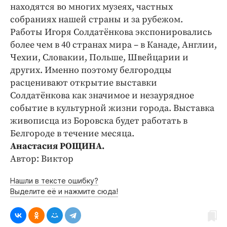
Интересное чтиво
находятся во многих музеях, частных
Клиника года
собраниях нашей страны и за рубежом.
Работы Игоря Солдатёнкова экспонировались
Бренд года
более чем в 40 странах мира – в Канаде, Англии,
Работодатель года
Чехии, Словакии, Польше, Швейцарии и
других. Именно поэтому белгородцы
расценивают открытие выставки
Солдатёнкова как значимое и незаурядное
событие в культурной жизни города. Выставка
живописца из Боровска будет работать в
Белгороде в течение месяца.
Анастасия РОЩИНА.
Автор: Виктор
Нашли в тексте ошибку?
Выделите её и нажмите сюда!