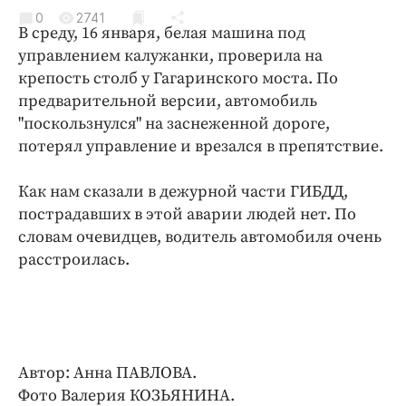
Криминал
0
2741
В среду, 16 января, белая машина под
Культура
управлением калужанки, проверила на
Недвижимость и ЖКХ
крепость столб у Гагаринского моста. По
Образование
предварительной версии, автомобиль
Общество
"поскользнулся" на заснеженной дороге,
потерял управление и врезался в препятствие.
Погода
Праздники
Как нам сказали в дежурной части ГИБДД,
Происшествия
пострадавших в этой аварии людей нет. По
Спорт
словам очевидцев, водитель автомобиля очень
Экономика и бизнес
расстроилась.
ПРОЕКТЫ
Блоги
Издания
Автор: Анна ПАВЛОВА.
Медиаперсона
Фото Валерия КОЗЬЯНИНА.