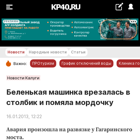
РЕКЛАМА
+20...+21 °С
Новости
Народные новости
Статьи
ПРОтуризм
График отключений воды
Клиника г
Важно:
РУБРИКИ
Новости Калуги
Обнинск
Беленькая машинка врезалась в
Новости компаний
столбик и помяла мордочку
Статьи
Народные новости
16.01.2013, 12:22
Авто и транспорт
Авария произошла на развязке у Гагаринского
Благоустройство
моста.