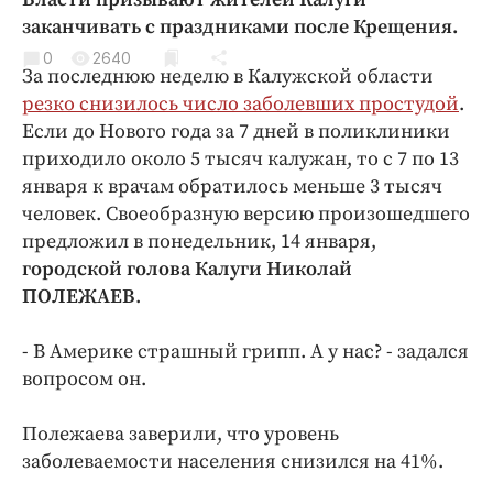
Криминал
заканчивать с праздниками после Крещения.
Культура
0
2640
За последнюю неделю в Калужской области
Недвижимость и ЖКХ
резко снизилось число заболевших простудой
.
Образование
Если до Нового года за 7 дней в поликлиники
Общество
приходило около 5 тысяч калужан, то с 7 по 13
Погода
января к врачам обратилось меньше 3 тысяч
человек. Своеобразную версию произошедшего
Праздники
предложил в понедельник, 14 января,
Происшествия
городской голова Калуги Николай
Спорт
ПОЛЕЖАЕВ
.
Экономика и бизнес
- В Америке страшный грипп. А у нас? - задался
ПРОЕКТЫ
вопросом он.
Блоги
Полежаева заверили, что уровень
Издания
заболеваемости населения снизился на 41%.
Медиаперсона