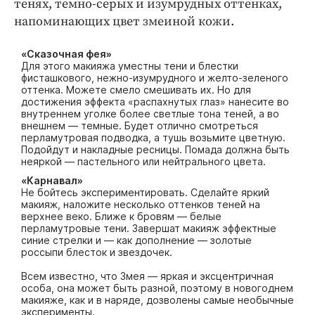
тенях, темно-серых и изумрудных оттенках,
Интересное чтиво
напоминающих цвет змеиной кожи.
Клиника года
Бренд года
«Сказочная фея»
Для этого макияжа уместны тени и блестки
Работодатель года
фисташкового, нежно-изумрудного и желто-зеленого
оттенка. Можете смело смешивать их. Но для
достижения эффекта «распахнутых глаз» нанесите во
внутреннем уголке более светлые тона теней, а во
внешнем — темные. Будет отлично смотреться
перламутровая подводка, а тушь возьмите цветную.
Подойдут и накладные ресницы. Помада должна быть
неяркой — пастельного или нейтрального цвета.
«Карнавал»
Не бойтесь экспериментировать. Сделайте яркий
макияж, наложите несколько оттенков теней на
верхнее веко. Ближе к бровям — белые
перламутровые тени. Завершат макияж эффектные
синие стрелки и — как дополнение — золотые
россыпи блесток и звездочек.
Всем известно, что Змея — яркая и эксцентричная
особа, она может быть разной, поэтому в новогоднем
макияже, как и в наряде, дозволены самые необычные
эксперименты.