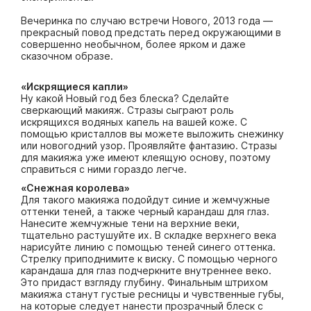
Вечеринка по случаю встречи Нового, 2013 года —
прекрасный повод предстать перед окружающими в
совершенно необычном, более ярком и даже
сказочном образе.
«Искрящиеся капли»
Ну какой Новый год без блеска? Сделайте
сверкающий макияж. Стразы сыграют роль
искрящихся водяных капель на вашей коже. С
помощью кристаллов вы можете выложить снежинку
или новогодний узор. Проявляйте фантазию. Стразы
для макияжа уже имеют клеящую основу, поэтому
справиться с ними гораздо легче.
«Снежная королева»
Для такого макияжа подойдут синие и жемчужные
оттенки теней, а также черный карандаш для глаз.
Нанесите жемчужные тени на верхние веки,
тщательно растушуйте их. В складке верхнего века
нарисуйте линию с помощью теней синего оттенка.
Стрелку приподнимите к виску. С помощью черного
карандаша для глаз подчеркните внутреннее веко.
Это придаст взгляду глубину. Финальным штрихом
макияжа станут густые ресницы и чувственные губы,
на которые следует нанести прозрачный блеск с