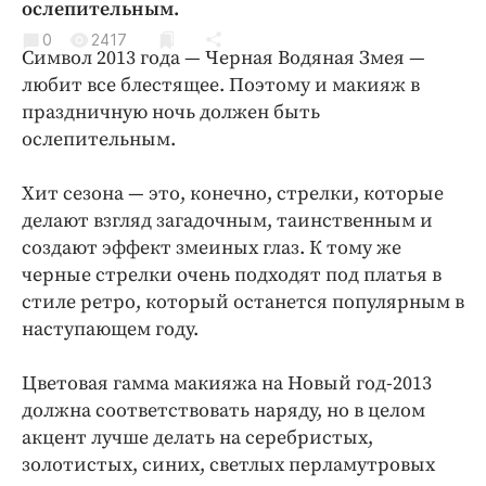
ослепительным.
Криминал
0
2417
Культура
Символ 2013 года — Черная Водяная Змея —
Недвижимость и ЖКХ
любит все блестящее. Поэтому и макияж в
праздничную ночь должен быть
Образование
ослепительным.
Общество
Погода
Хит сезона — это, конечно, стрелки, которые
Праздники
делают взгляд загадочным, таинственным и
Происшествия
создают эффект змеиных глаз. К тому же
черные стрелки очень подходят под платья в
Спорт
стиле ретро, который останется популярным в
Экономика и бизнес
наступающем году.
ПРОЕКТЫ
Цветовая гамма макияжа на Новый год-2013
Блоги
должна соответствовать наряду, но в целом
Издания
акцент лучше делать на серебристых,
Медиаперсона
золотистых, синих, светлых перламутровых