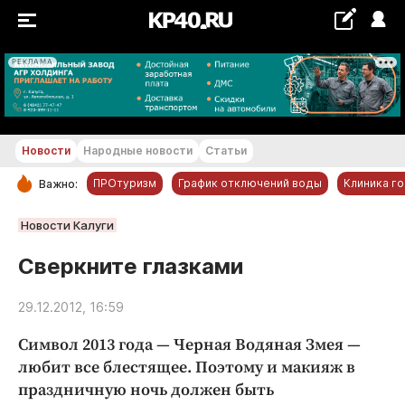
РЕКЛАМА
+21...+22 °С
Новости
Народные новости
Статьи
ПРОтуризм
График отключений воды
Клиника г
Важно:
РУБРИКИ
Новости Калуги
Обнинск
Сверкните глазками
Новости компаний
29.12.2012, 16:59
Статьи
Народные новости
Символ 2013 года — Черная Водяная Змея —
Авто и транспорт
любит все блестящее. Поэтому и макияж в
праздничную ночь должен быть
Благоустройство