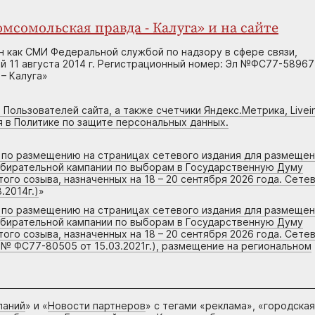
мсомольская правда - Калуга» и на сайте
н как СМИ Федеральной службой по надзору в сфере связи,
 11 августа 2014 г. Регистрационный номер: Эл №ФС77-58967
– Калуга»
 Пользователей сайта, а также счетчики Яндекс.Метрика, Livein
я в Политике по защите персональных данных.
г по размещению на страницах сетевого издания для размеще
збирательной кампании по выборам в Государственную Думу
го созыва, назначенных на 18 – 20 сентября 2026 года. Сете
.2014г.)
»
г по размещению на страницах сетевого издания для размеще
збирательной кампании по выборам в Государственную Думу
го созыва, назначенных на 18 – 20 сентября 2026 года. Сете
 № ФС77-80505 от 15.03.2021г.), размещение на региональном
паний
» и «
Новости партнеров
» с тегами «реклама», «городская