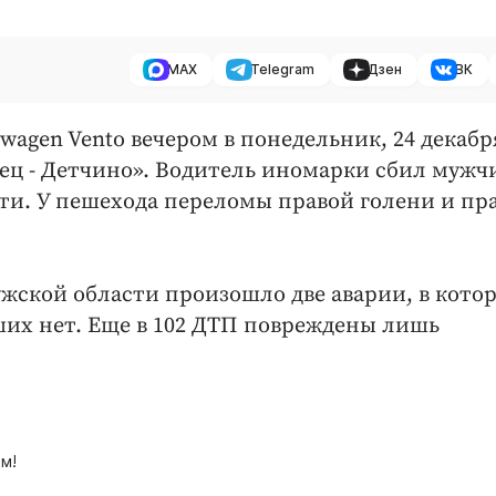
MAX
Telegram
Дзен
ВК
wagen Vento вечером в понедельник, 24 декабр
ец - Детчино». Водитель иномарки сбил мужч
ти. У пешехода переломы правой голени и пр
ужской области произошло две аварии, в кото
ших нет. Еще в 102 ДТП повреждены лишь
м!