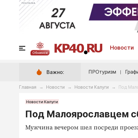
РЕКЛАМА
Новости
Обнинск
ПРОтуризм
Граф
Важно:
Главная
Новости
Новости Калуги
Под Мал
→
→
→
Новости Калуги
Под Малоярославцем с
Мужчина вечером шел посреди проез