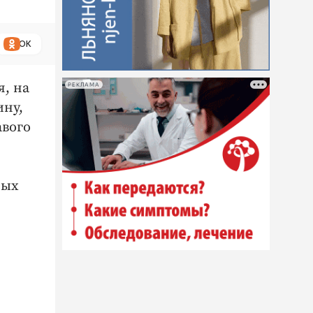
ОК
я, на
РЕКЛАМА
ину,
авого
рых