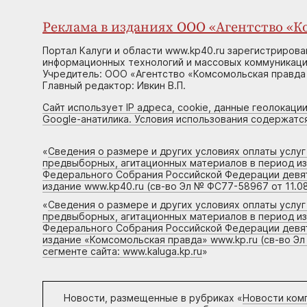
Реклама в изданиях ООО «Агентство «Ко
Портал Калуги и области www.kp40.ru зарегистрирова
информационных технологий и массовых коммуникаций
Учредитель: ООО «Агентство «Комсомольская правда 
Главный редактор: Ивкин В.П.
Сайт использует IP адреса, cookie, данные геолокации
Google-анатилика. Условия использования содержатс
«
Сведения о размере и других условиях оплаты услу
предвыборных, агитационных материалов в период и
Федерального Собрания Российской Федерации девято
издание www.kp40.ru (св-во Эл № ФС77-58967 от 11.08
«
Сведения о размере и других условиях оплаты услу
предвыборных, агитационных материалов в период и
Федерального Собрания Российской Федерации девято
издание «Комсомольская правда» www.kp.ru (св-во Эл
сегменте сайта: www.kaluga.kp.ru
»
Новости, размещенные в рубриках «
Новости ком