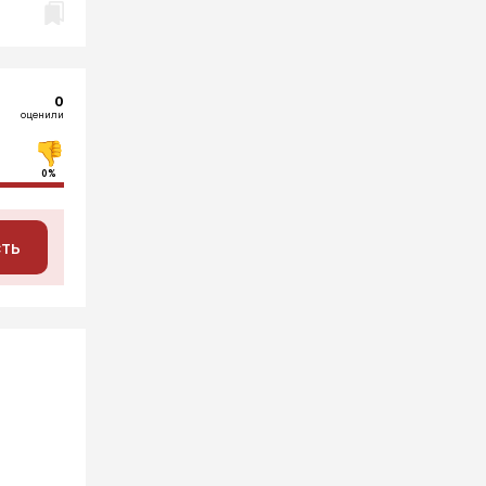
0
оценили
0%
сть