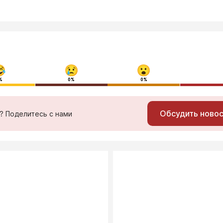
%
0%
0%
Обсудить ново
ь? Поделитесь с нами