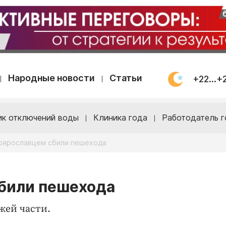
Народные новости
Статьи
+22...+
ик отключений воды
Клиника года
Работодатель г
оярославцем сбили пешехода
били пешехода
жей части.