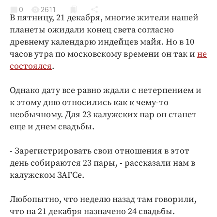
Криминал
0
2611
В пятницу, 21 декабря, многие жители нашей
Культура
планеты ожидали конец света согласно
Недвижимость и ЖКХ
древнему календарю индейцев майя. Но в 10
Образование
часов утра по московскому времени он так и
не
Общество
состоялся
.
Погода
Однако дату все равно ждали с нетерпением и
Праздники
к этому дню относились как к чему-то
Происшествия
необычному. Для 23 калужских пар он станет
Спорт
еще и днем свадьбы.
Экономика и бизнес
- Зарегистрировать свои отношения в этот
ПРОЕКТЫ
день собираются 23 пары, - рассказали нам в
калужском ЗАГСе.
Блоги
Издания
Любопытно, что неделю назад там говорили,
Медиаперсона
что на 21 декабря назначено 24 свадьбы.