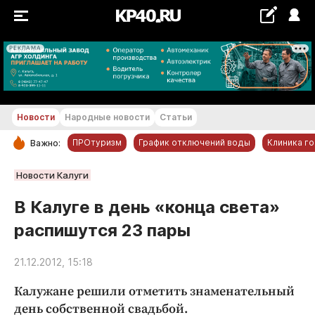
РЕКЛАМА
+18...+19 °С
Новости
Народные новости
Статьи
ПРОтуризм
График отключений воды
Клиника г
Важно:
РУБРИКИ
Новости Калуги
Обнинск
В Калуге в день «конца света»
Новости компаний
распишутся 23 пары
Статьи
Народные новости
21.12.2012, 15:18
Авто и транспорт
Калужане решили отметить знаменательный
Благоустройство
день собственной свадьбой.