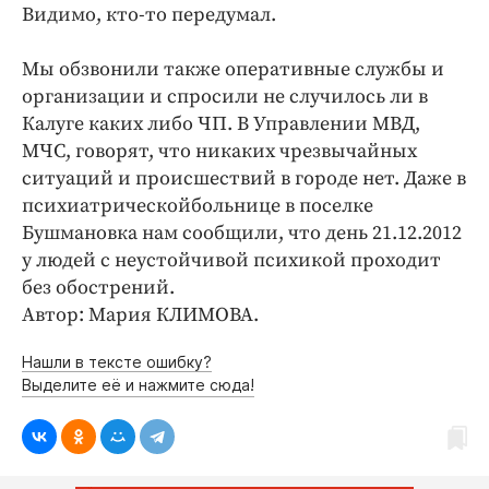
Интересное чтиво
Видимо, кто-то передумал.
Клиника года
Мы обзвонили также оперативные службы и
Бренд года
организации и спросили не случилось ли в
Работодатель года
Калуге каких либо ЧП. В Управлении МВД,
МЧС, говорят, что никаких чрезвычайных
ситуаций и происшествий в городе нет. Даже в
психиатрическойбольнице в поселке
Бушмановка нам сообщили, что день 21.12.2012
у людей с неустойчивой психикой проходит
без обострений.
Автор: Мария КЛИМОВА.
Нашли в тексте ошибку?
Выделите её и нажмите сюда!