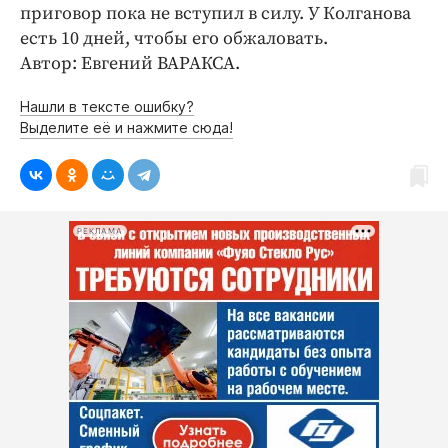
Интересное чтиво
приговор пока не вступил в силу. У Колганова
Клиника года
есть 10 дней, чтобы его обжаловать.
Автор: Евгений ВАРАКСА.
Бренд года
Работодатель года
Нашли в тексте ошибку?
Выделите её и нажмите сюда!
РЕКЛАМА