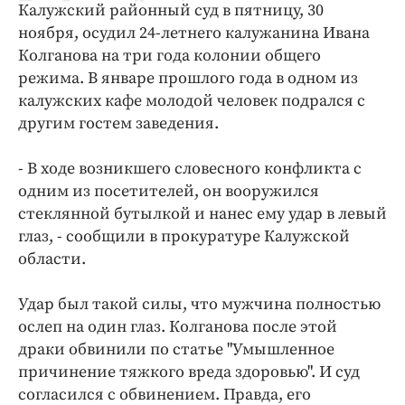
Калужский районный суд в пятницу, 30
Криминал
ноября, осудил 24-летнего калужанина Ивана
Культура
Колганова на три года колонии общего
Недвижимость и ЖКХ
режима. В январе прошлого года в одном из
Образование
калужских кафе молодой человек подрался с
Общество
другим гостем заведения.
Погода
- В ходе возникшего словесного конфликта с
Праздники
одним из посетителей, он вооружился
Происшествия
стеклянной бутылкой и нанес ему удар в левый
Спорт
глаз, - сообщили в прокуратуре Калужской
Экономика и бизнес
области.
ПРОЕКТЫ
Удар был такой силы, что мужчина полностью
ослеп на один глаз. Колганова после этой
Блоги
драки обвинили по статье "Умышленное
Издания
причинение тяжкого вреда здоровью". И суд
Медиаперсона
согласился с обвинением. Правда, его