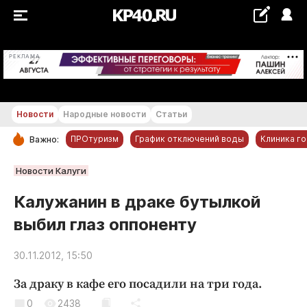
+22...+23 °С
РЕКЛАМА
Новости
Народные новости
Статьи
ПРОтуризм
График отключений воды
Клиника г
Важно:
РУБРИКИ
Новости Калуги
Обнинск
Калужанин в драке бутылкой
Новости компаний
выбил глаз оппоненту
Статьи
Народные новости
30.11.2012, 15:50
Авто и транспорт
За драку в кафе его посадили на три года.
Благоустройство
0
2438