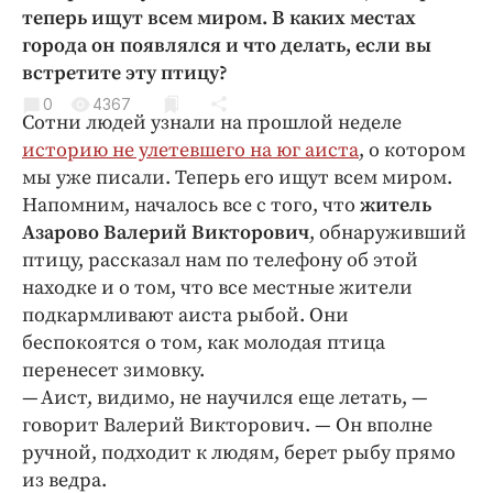
Криминал
теперь ищут всем миром. В каких местах
города он появлялся и что делать, если вы
Культура
встретите эту птицу?
Недвижимость и ЖКХ
0
4367
Образование
Сотни людей узнали на прошлой неделе
Общество
историю не улетевшего на юг аиста
, о котором
мы уже писали. Теперь его ищут всем миром.
Погода
Напомним, началось все с того, что
житель
Праздники
Азарово Валерий Викторович
, обнаруживший
Происшествия
птицу, рассказал нам по телефону об этой
Спорт
находке и о том, что все местные жители
Экономика и бизнес
подкармливают аиста рыбой. Они
беспокоятся о том, как молодая птица
ПРОЕКТЫ
перенесет зимовку.
— Аист, видимо, не научился еще летать, —
Блоги
говорит Валерий Викторович. — Он вполне
Издания
ручной, подходит к людям, берет рыбу прямо
Медиаперсона
из ведра.