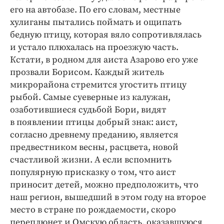
его на автобазе. По его словам, местные
хулиганы пытались поймать и ощипать
бедную птицу, которая вяло сопротивлялась
и устало плюхалась на проезжую часть.
Кстати, в родном для аиста Азарово его уже
прозвали Борисом. Каждый житель
микрорайона стремится угостить птицу
рыбой. Самые суеверные из калужан,
озаботившиеся судьбой Бори, видят
в появлении птицы добрый знак: аист,
согласно древнему преданию, является
предвестником весны, расцвета, новой
счастливой жизни. А если вспомнить
популярную присказку о том, что аист
приносит детей, можно предположить, что
наш регион, вышедший в этом году на второе
место в стране по рождаемости, скоро
переплюнет и Омскую область, оказавшуюся