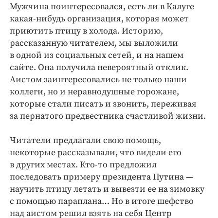
Интересное чтиво
Мужчина поинтересовался, есть ли в Калуге
Клиника года
какая-нибудь организация, которая может
приютить птицу в холода. Историю,
Бренд года
рассказанную читателем, мы выложили
Работодатель года
в одной из социальных сетей, и на нашем
сайте. Она получила невероятный отклик.
Аистом заинтересовались не только наши
коллеги, но и неравнодушные горожане,
которые стали писать и звонить, переживая
за пернатого предвестника счастливой жизни.
Читатели предлагали свою помощь,
некоторые рассказывали, что видели его
в других местах. Кто-то предложил
последовать примеру президента Путина —
научить птицу летать и вывезти ее на зимовку
с помощью параплана… Но в итоге шефство
над аистом решил взять на себя Центр