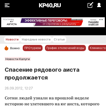
+16...+17 °С
РЕКЛАМА
Новости
Народные новости
Статьи
ПРОтуризм
График отключений воды
Клиника г
Важно:
РУБРИКИ
Новости Калуги
Обнинск
Спасение рядового аиста
Новости компаний
продолжается
Статьи
Народные новости
26.09.2012, 12:27
Авто и транспорт
Сотни людей узнали на прошлой неделе
Благоустройство
историю не улетевшего на юг аиста, которого