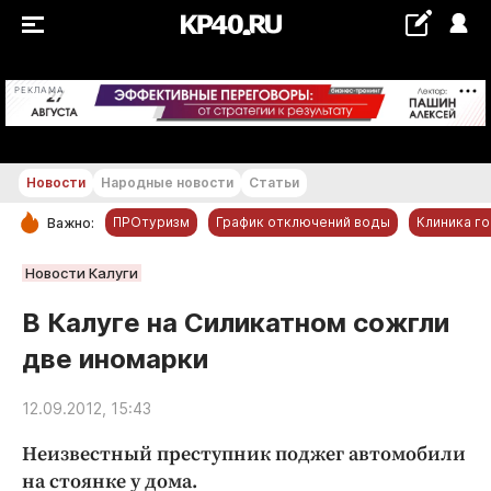
+23...+24 °С
РЕКЛАМА
Новости
Народные новости
Статьи
ПРОтуризм
График отключений воды
Клиника г
Важно:
РУБРИКИ
Новости Калуги
Обнинск
В Калуге на Силикатном сожгли
Новости компаний
две иномарки
Статьи
Народные новости
12.09.2012, 15:43
Авто и транспорт
Неизвестный преступник поджег автомобили
Благоустройство
на стоянке у дома.