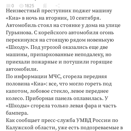
Криминал
0
1825
Неизвестный преступник поджег машину
Культура
«Киа» в ночь на вторник, 10 сентября.
Недвижимость и ЖКХ
Автомобиль стоял на стоянке у дома на улице
Образование
Гурьянова. С корейского автомобиля огонь
Общество
перекинулся на стоящую рядом новенькую
«Шкоду». Под угрозой оказались еще две
Погода
машины, припаркованные неподалеку, но
Праздники
приехали пожарные и потушили горящие
Происшествия
автомобили.
Спорт
По информации МЧС, сгорела передняя
Экономика и бизнес
половина «Киа»: все, что могло гореть под
капотом, лобовое стекло, левое переднее
ПРОЕКТЫ
колесо. Приборная панель оплавилась. У
«Шкоды» сгорела только левая фара и часть
Блоги
бампера.
Издания
Как сообщает пресс-служба УМВД России по
Медиаперсона
Калужской области, уже есть подозреваемые в