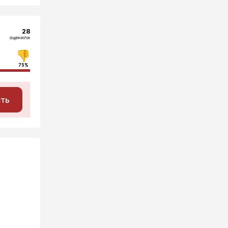
28
оценили
75%
сть