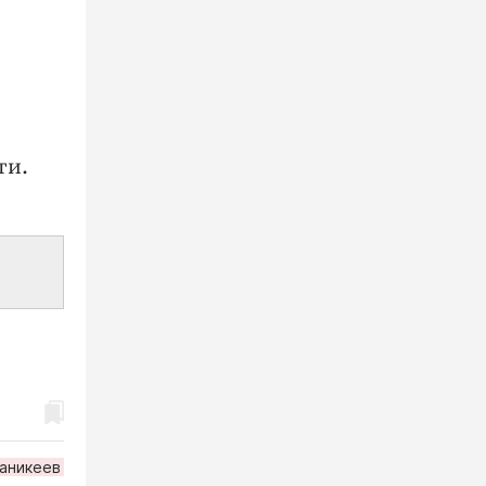
ти.
 аникеев