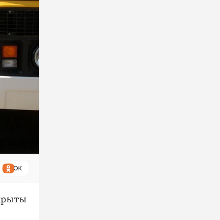
ОК
акрыты