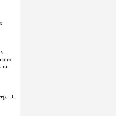
х
на
олеет
ьно.
р. - Я