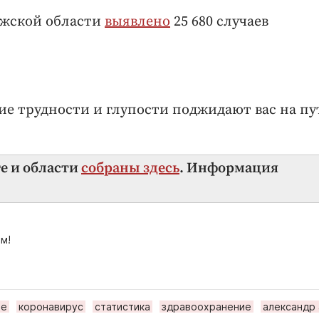
ужской области
выявлено
25 680 случаев
кие трудности и глупости поджидают вас на пу
ге и области
собраны здесь
. Информация
м!
ие
коронавирус
статистика
здравоохранение
александр