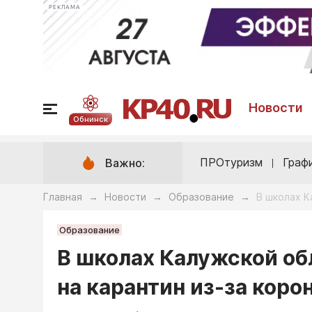
РЕКЛАМА
Новости
Обнинск
ПРОтуризм
Граф
Важно:
Главная
Новости
Образование
В школах К
→
→
→
Образование
В школах Калужской об
на карантин из-за коро