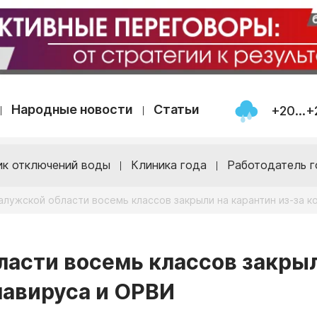
Народные новости
Статьи
+20...+
ик отключений воды
Клиника года
Работодатель г
алужской области восемь классов закрыли на карантин из-за 
ласти восемь классов закры
навируса и ОРВИ