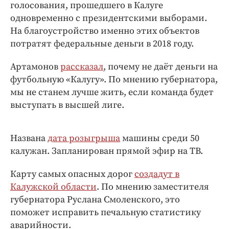
Интересное чтиво
голосования, прошедшего в Калуге
одновременно с президентскими выборами.
Клиника года
На благоустройство именно этих объектов
Бренд года
потратят федеральные деньги в 2018 году.
Работодатель года
Артамонов
рассказал
, почему не даёт деньги на
футбольную «Калугу». По мнению губернатора,
мы не станем лучше жить, если команда будет
выступать в высшей лиге.
Названа
дата розыгрыша
машины среди 50
калужан. Запланирован прямой эфир на ТВ.
Карту самых опасных дорог
создадут в
Калужской области
. По мнению заместителя
губернатора Руслана Смоленского, это
поможет исправить печальную статистику
аварийности.