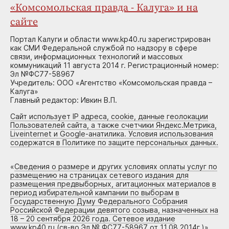
«Комсомольская правда - Калуга» и на
сайте
Портал Калуги и области www.kp40.ru зарегистрирован
как СМИ Федеральной службой по надзору в сфере
связи, информационных технологий и массовых
коммуникаций 11 августа 2014 г. Регистрационный номер:
Эл №ФС77-58967
Учредитель: ООО «Агентство «Комсомольская правда –
Калуга»
Главный редактор: Ивкин В.П.
Сайт использует IP адреса, cookie, данные геолокации
Пользователей сайта, а также счетчики Яндекс.Метрика,
Liveinternet и Google-анатилика. Условия использования
содержатся в Политике по защите персональных данных.
«
Сведения о размере и других условиях оплаты услуг по
размещению на страницах сетевого издания для
размещения предвыборных, агитационных материалов в
период избирательной кампании по выборам в
Государственную Думу Федерального Собрания
Российской Федерации девятого созыва, назначенных на
18 – 20 сентября 2026 года. Сетевое издание
www.kp40.ru (св-во Эл № ФС77-58967 от 11.08.2014г.)
»