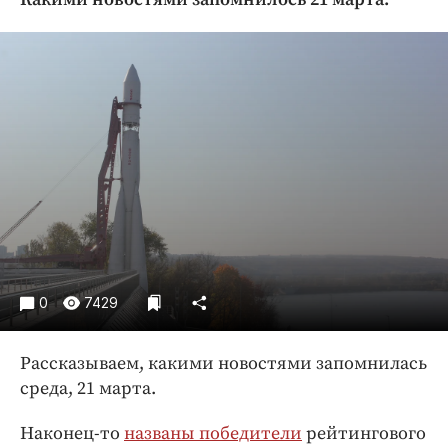
Криминал
Культура
Недвижимость и ЖКХ
Образование
Общество
Погода
Праздники
Происшествия
Спорт
Экономика и бизнес
0
7429
ПРОЕКТЫ
Рассказываем, какими новостями запомнилась
Блоги
среда, 21 марта.
Издания
Медиаперсона
Наконец-то
названы победители
рейтингового