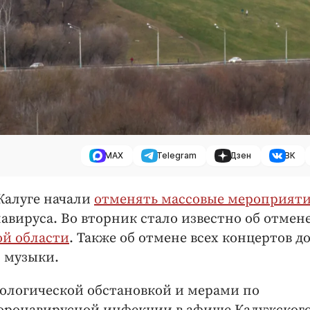
MAX
Telegram
Дзен
ВК
 Калуге начали
отменять массовые мероприят
авируса. Во вторник стало известно об отмен
ой области
. Также об отмене всех концертов д
 музыки.
иологической обстановкой и мерами по