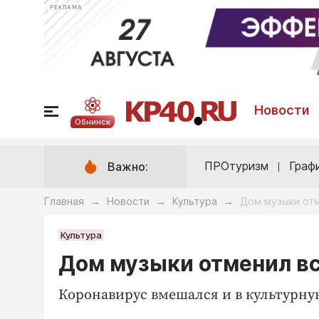
РЕКЛАМА
Новости
Обнинск
ПРОтуризм
Граф
Важно:
Главная
Новости
Культура
Дом музыки от
→
→
→
Культура
Дом музыки отменил в
Коронавирус вмешался и в культурну