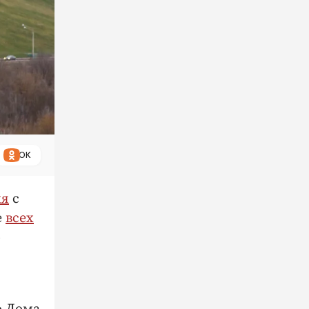
ОК
ия
с
е
всех
о