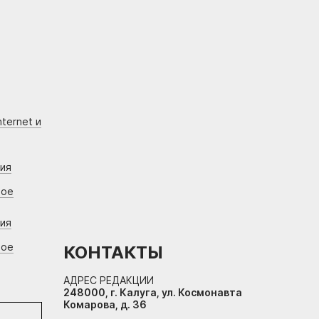
ternet и
ния
вое
ния
вое
КОНТАКТЫ
АДРЕС РЕДАКЦИИ
248000, г. Калуга, ул. Космонавта
Комарова, д. 36