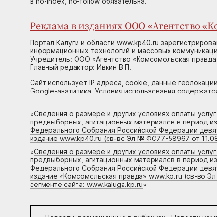
в no-index, no-follow обязательна.
Реклама в изданиях ООО «Агентство «Ко
Портал Калуги и области www.kp40.ru зарегистрирова
информационных технологий и массовых коммуникаций
Учредитель: ООО «Агентство «Комсомольская правда 
Главный редактор: Ивкин В.П.
Сайт использует IP адреса, cookie, данные геолокации
Google-анатилика. Условия использования содержатс
«
Сведения о размере и других условиях оплаты услу
предвыборных, агитационных материалов в период и
Федерального Собрания Российской Федерации девято
издание www.kp40.ru (св-во Эл № ФС77-58967 от 11.08
«
Сведения о размере и других условиях оплаты услу
предвыборных, агитационных материалов в период и
Федерального Собрания Российской Федерации девято
издание «Комсомольская правда» www.kp.ru (св-во Эл
сегменте сайта: www.kaluga.kp.ru
»