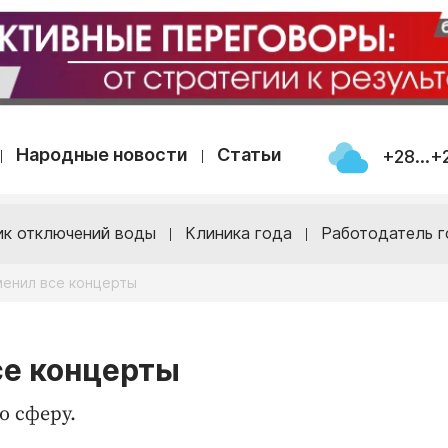
Народные новости
Статьи
+28...+
ик отключений воды
Клиника года
Работодатель г
менил все концерты
се концерты
ю сферу.