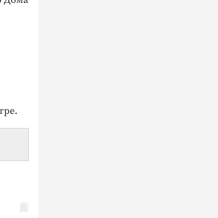
о Дома
тре.