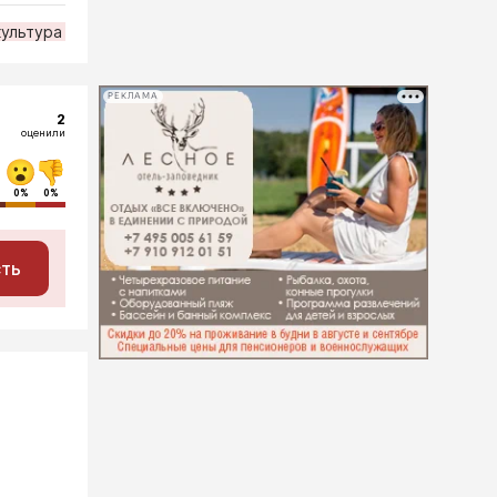
культура
РЕКЛАМА
2
оценили
0%
0%
сть