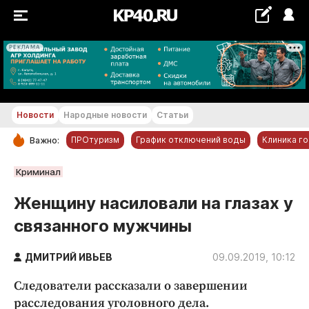
РЕКЛАМА
+29...+30 °С
Новости
Народные новости
Статьи
ПРОтуризм
График отключений воды
Клиника г
Важно:
РУБРИКИ
Криминал
Обнинск
Женщину насиловали на глазах у
Новости компаний
связанного мужчины
Статьи
Народные новости
ДМИТРИЙ ИВЬЕВ
09.09.2019, 10:12
Авто и транспорт
Следователи рассказали о завершении
Благоустройство
расследования уголовного дела.