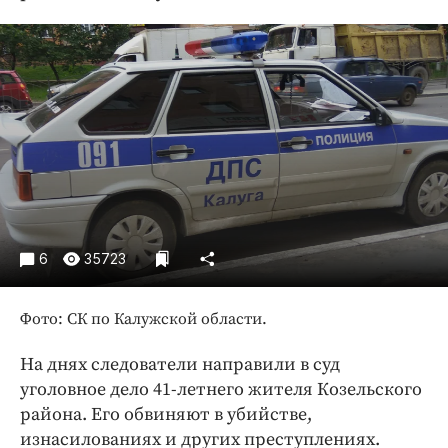
Криминал
Культура
Недвижимость и ЖКХ
Образование
Общество
Погода
Праздники
Происшествия
Спорт
6
35723
Экономика и бизнес
Фото: СК по Калужской области.
ПРОЕКТЫ
Блоги
На днях следователи направили в суд
уголовное дело 41-летнего жителя Козельского
Издания
района. Его обвиняют в убийстве,
Медиаперсона
изнасилованиях и других преступлениях.