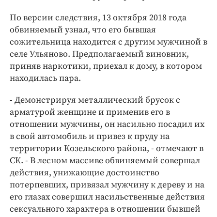
Интересное чтиво
Клиника года
По версии следствия, 13 октября 2018 года
обвиняемый узнал, что его бывшая
Бренд года
сожительница находится с другим мужчиной в
Работодатель года
селе Ульяново. Предполагаемый виновник,
приняв наркотики, приехал к дому, в котором
находилась пара.
- Демонстрируя металлический брусок с
арматурой женщине и применив его в
отношении мужчины, он насильно посадил их
в свой автомобиль и привез к пруду на
территории Козельского района, - отмечают в
СК. - В лесном массиве обвиняемый совершал
действия, унижающие достоинство
потерпевших, привязал мужчину к дереву и на
его глазах совершил насильственные действия
сексуального характера в отношении бывшей