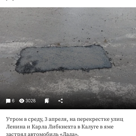
Криминал
Культура
Недвижимость и ЖКХ
Образование
Общество
Погода
Праздники
Происшествия
Спорт
Экономика и бизнес
ПРОЕКТЫ
6
3028
Блоги
Утром в среду, 3 апреля, на перекрестке улиц
Издания
Ленина и Карла Либкнехта в Калуге в яме
Медиаперсона
застрял автомобиль «Лада».