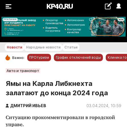
РЕКЛАМА
+20...+21 °С
Новости
Народные новости
Статьи
ПРОтуризм
График отключений воды
Клиника г
Важно:
РУБРИКИ
Авто и транспорт
Обнинск
Ямы на Карла Либкнехта
Новости компаний
залатают до конца 2024 года
Статьи
Народные новости
ДМИТРИЙ ИВЬЕВ
03.04.2024, 10:59
Авто и транспорт
Ситуацию прокомментировали в городской
Благоустройство
управе.